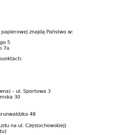
 papierowej znajdą Państwo w:
ego 5
o 7a
punktach:
ówna) – ul. Sportowa 3
imska 30
 Grunwaldzka 48
azdu na ul. Częstochowskiej)
tu)