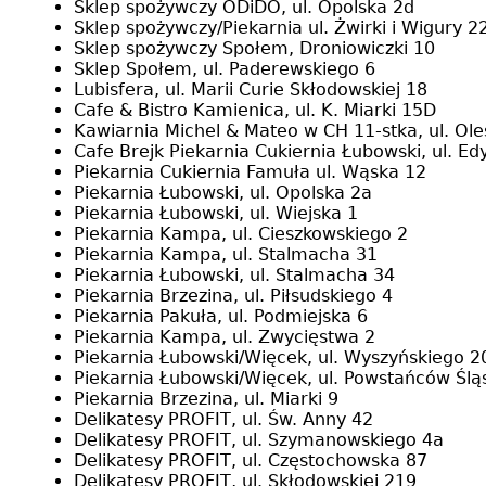
Sklep spożywczy ODiDO, ul. Opolska 2d
Sklep spożywczy/Piekarnia ul. Żwirki i Wigury 2
Sklep spożywczy Społem, Droniowiczki 10
Sklep Społem, ul. Paderewskiego 6
Lubisfera, ul. Marii Curie Skłodowskiej 18
Cafe & Bistro Kamienica, ul. K. Miarki 15D
Kawiarnia Michel & Mateo w CH 11-stka, ul. Ol
Cafe Brejk Piekarnia Cukiernia Łubowski, ul. Edy
Piekarnia Cukiernia Famuła ul. Wąska 12
Piekarnia Łubowski, ul. Opolska 2a
Piekarnia Łubowski, ul. Wiejska 1
Piekarnia Kampa, ul. Cieszkowskiego 2
Piekarnia Kampa, ul. Stalmacha 31
Piekarnia Łubowski, ul. Stalmacha 34
Piekarnia Brzezina, ul. Piłsudskiego 4
Piekarnia Pakuła, ul. Podmiejska 6
Piekarnia Kampa, ul. Zwycięstwa 2
Piekarnia Łubowski/Więcek, ul. Wyszyńskiego 2
Piekarnia Łubowski/Więcek, ul. Powstańców Ślą
Piekarnia Brzezina, ul. Miarki 9
Delikatesy PROFIT, ul. Św. Anny 42
Delikatesy PROFIT, ul. Szymanowskiego 4a
Delikatesy PROFIT, ul. Częstochowska 87
Delikatesy PROFIT, ul. Skłodowskiej 219