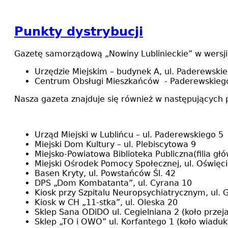
Punkty dystrybucji
Gazetę samorządową „Nowiny Lublinieckie” w wersji
Urzędzie Miejskim – budynek A, ul. Paderewski
Centrum Obsługi Mieszkańców - Paderewskieg
Nasza gazeta znajduje się również w następujących 
Urząd Miejski w Lublińcu – ul. Paderewskiego 5
Miejski Dom Kultury – ul. Plebiscytowa 9
Miejsko-Powiatowa Biblioteka Publiczna(filia gł
Miejski Ośrodek Pomocy Społecznej, ul. Oświęc
Basen Kryty, ul. Powstańców Śl. 42
DPS „Dom Kombatanta”, ul. Cyrana 10
Kiosk przy Szpitalu Neuropsychiatrycznym, ul.
Kiosk w CH „11-stka”, ul. Oleska 20
Sklep Sana ODiDO ul. Cegielniana 2 (koło przej
Sklep „TO i OWO” ul. Korfantego 1 (koło wiaduk