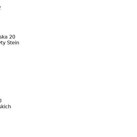
2
eska 20
ty Stein
0
skich