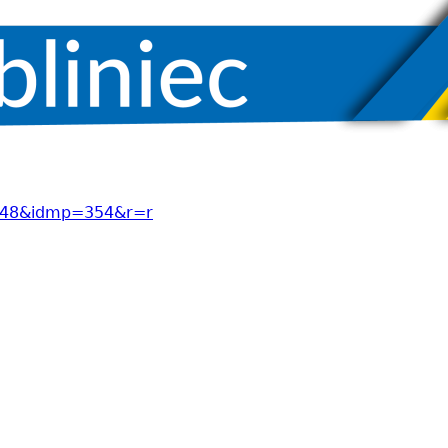
23148&idmp=354&r=r