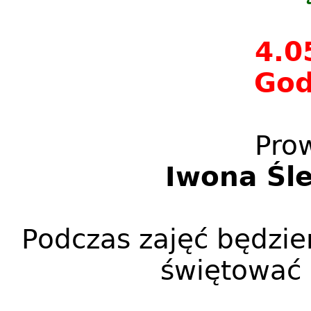
4.0
God
Pro
Iwona Śl
Podczas zajęć będzi
świętować 