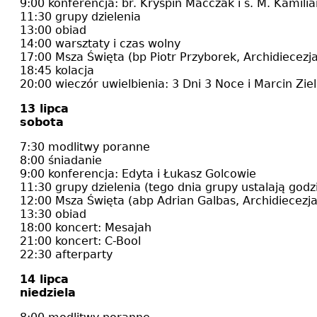
9:00 konferencja: br. Kryspin Maćczak i s. M. Kamil
11:30 grupy dzielenia
13:00 obiad
14:00 warsztaty i czas wolny
17:00 Msza Święta (bp Piotr Przyborek, Archidiecezj
18:45 kolacja
20:00 wieczór uwielbienia: 3 Dni 3 Noce i Marcin Ziel
13 lipca
sobota
7:30 modlitwy poranne
8:00 śniadanie
9:00 konferencja: Edyta i Łukasz Golcowie
11:30 grupy dzielenia (tego dnia grupy ustalają godz
12:00 Msza Święta (abp Adrian Galbas, Archidiecezj
13:30 obiad
18:00 koncert: Mesajah
21:00 koncert: C-Bool
22:30 afterparty
14 lipca
niedziela