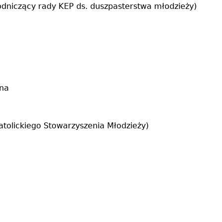
odniczący rady KEP ds. duszpasterstwa młodzieży)
yna
tolickiego Stowarzyszenia Młodzieży)