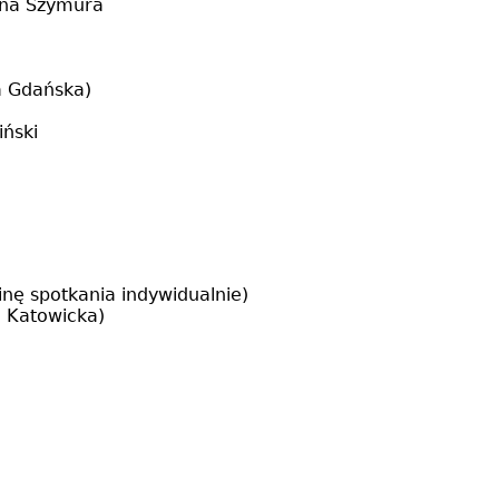
iana Szymura
a Gdańska)
iński
inę spotkania indywidualnie)
a Katowicka)