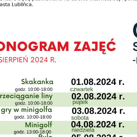
asta Lublińca.