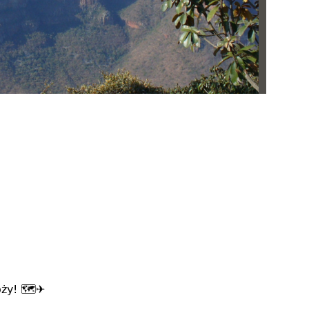
y! 🗺️✈️