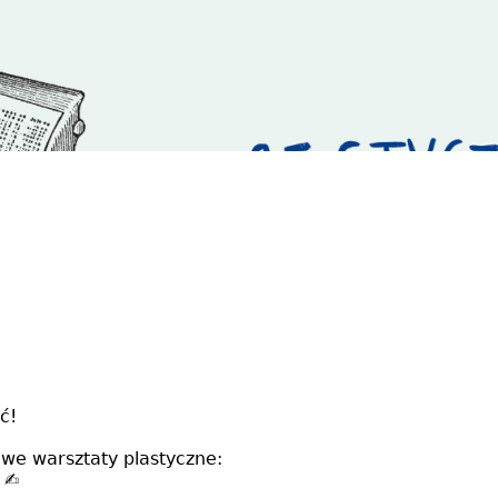
ć!
owe warsztaty plastyczne:
 ✍️