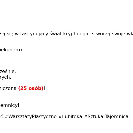
 się w fascynujący świat kryptologii i stworzą swoje wł
piekunem).
ześnie.
mych.
aniczona
(25 osób)
!
jemnicy!
ć #WarsztatyPlastyczne #Lubiteka #SztukaITajemnica