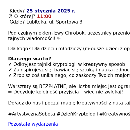
Kiedy?
25 stycznia 2025 r.
⏰ O której?
11:00
Gdzie? Lubiteka, ul. Sportowa 3
Pod czujnym okiem Ewy Chrobok, uczestnicy przeniosą
tajnych wiadomości! ✨
Dla kogo? Dla dzieci i młodzieży (młodsze dzieci z o
Dlaczego warto?
✔️ Odkryjesz tajniki kryptologii w kreatywny sposób!
✔️ Zainspirujesz się, bawiąc się sztuką i nauką jednoc
✔️ Zrobisz coś unikalnego, co zaskoczy Twoich znajo
Warsztaty są BEZPŁATNE, ale liczba miejsc jest ogr
➡️ Decyduje kolejność przyjścia – więc nie zwlekaj!
Dołącz do nas i poczuj magię kreatywności z nutą ta
#ArtystycznaSobota #DzieńKryptologii #Kreatywnoś
Pozostałe wydarzenia