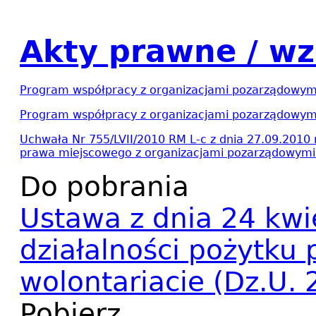
Akty prawne / wz
Program współpracy z organizacjami pozarządowym
Program współpracy z organizacjami pozarządowym
Uchwała Nr 755/LVII/2010 RM L-c z dnia 27.09.2010 
prawa miejscowego z organizacjami pozarządowymi
Do pobrania
Ustawa z dnia 24 kwie
działalności pożytku 
wolontariacie (Dz.U.
Pobierz