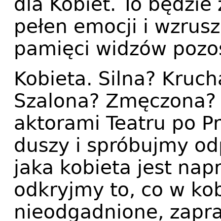
dla Kobiet. To będzie
pełen emocji i wzrusz
pamięci widzów pozos
Kobieta. Silna? Kruc
Szalona? Zmęczona? 
aktorami Teatru po P
duszy i spróbujmy od
jaka kobieta jest na
odkryjmy to, co w ko
nieodgadnione, zapras