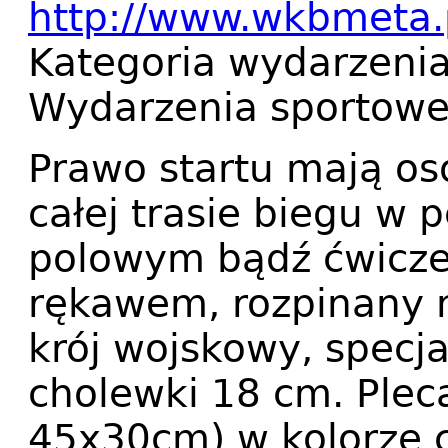
http://www.wkbmeta.
Kategoria wydarzeni
Wydarzenia sportow
Prawo startu mają os
całej trasie biegu 
polowym bądź ćwicz
rękawem, rozpinany n
krój wojskowy, specja
cholewki 18 cm. Plec
45x30cm) w kolorze 