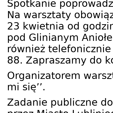
Spotkanie poprowadz
Na warsztaty obowiązu
23 kwietnia od godzi
pod Glinianym Anioł
również telefoniczn
88. Zapraszamy do k
Organizatorem warszt
mi się’’.
Zadanie publiczne do