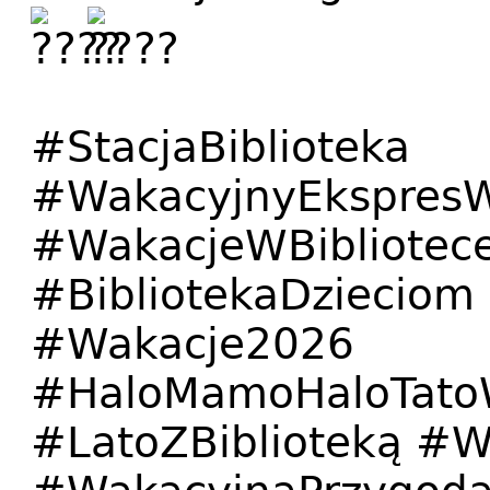
#StacjaBiblioteka
#WakacyjnyEkspresW
#WakacjeWBibliotece
#BibliotekaDziecio
#Wakacje2026
#HaloMamoHaloTatoW
#LatoZBiblioteką #W