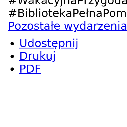
#WakacyjnaPrzygoda
#BibliotekaPełnaPom
Pozostałe wydarzeni
Udostępnij
Drukuj
PDF