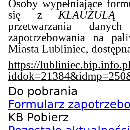
Osoby wypełniające formu
się z
KLAUZULĄ 
przetwarzania dany
zapotrzebowania na pal
Miasta Lubliniec, dostępn
https://lubliniec.bip.info
iddok=21384&idmp=250
Do pobrania
Formularz zapotrzeb
KB
Pobierz