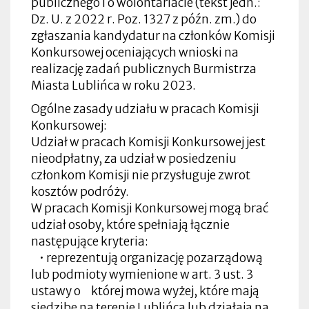
publicznego i o wolontariacie (tekst jedn.:
Dz. U. z 2022 r. Poz. 1327 z późn. zm.) do
zgłaszania kandydatur na członków Komisji
Konkursowej oceniających wnioski na
realizację zadań publicznych Burmistrza
Miasta Lublińca w roku 2023.
Ogólne zasady udziału w pracach Komisji
Konkursowej:
Udział w pracach Komisji Konkursowej jest
nieodpłatny, za udział w posiedzeniu
członkom Komisji nie przysługuje zwrot
kosztów podróży.
W pracach Komisji Konkursowej mogą brać
udział osoby, które spełniają łącznie
następujące kryteria:
• reprezentują organizację pozarządową
lub podmioty wymienione w art. 3 ust. 3
ustawy o której mowa wyżej, które mają
siedzibę na terenie Lublińca lub działają na