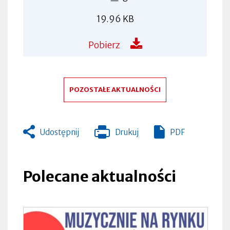
19.96 KB
Pobierz
POZOSTAŁE AKTUALNOŚCI
Udostępnij
Drukuj
PDF
Otworzy
się
w
nowej
Polecane aktualności
zakładce