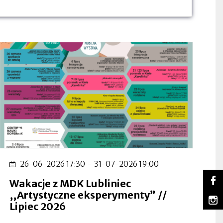
26-06-2026 17:30
-
31-07-2026 19:00
So
Wakacje z MDK Lubliniec
Lu
Ot
,,Artystyczne eksperymenty” //
na
się
m
Fa
w
Lu
Ot
Lipiec 2026
no
na
się
za