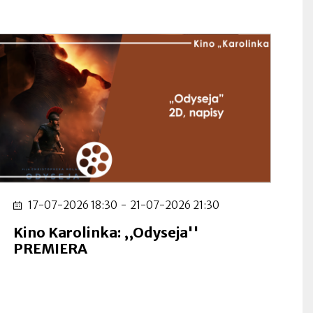
In
w
no
za
17-07-2026 18:30
-
21-07-2026 21:30
Kino Karolinka: ,,Odyseja''
PREMIERA