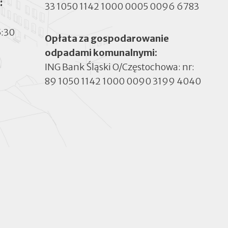
:
33 1050 1142 1000 0005 0096 6783
5:30
Opłata za gospodarowanie
odpadami komunalnymi:
ING Bank Śląski O/Częstochowa: nr:
89 1050 1142 1000 0090 3199 4040