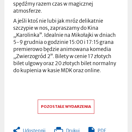
spędźmy razem czas w magicznej
atmosferze.
A jeśli ktoś nie lubi jak mróz delikatnie
szczypie w nos, zapraszamy do Kina
,,Karolinka’’. Idealnie na Mikołajki w dniach
5-9 grudnia o godzinie 15:00 i 17:15 grana
premierowo będzie animowana komedia
,,Zwierzogród 2’’. Bilety w cenie 17 złotych
bilet ulgowy oraz 20 złotych bilet normalny
do kupienia w kasie MDK oraz online.
POZOSTAŁE WYDARZENIA
Udostępnij
Drukuj
PDF