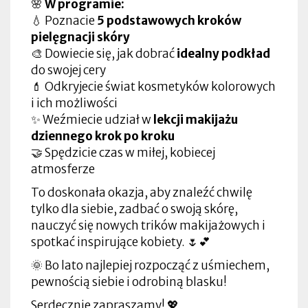
🌸
W programie:
💧 Poznacie
5 podstawowych kroków
pielęgnacji skóry
🎨 Dowiecie się, jak dobrać
idealny podkład
do swojej cery
💄 Odkryjecie świat kosmetyków kolorowych
i ich możliwości
✨ Weźmiecie udział w
lekcji makijażu
dziennego krok po kroku
🤝 Spędzicie czas w miłej, kobiecej
atmosferze
To doskonała okazja, aby znaleźć chwilę
tylko dla siebie, zadbać o swoją skórę,
nauczyć się nowych trików makijażowych i
spotkać inspirujące kobiety. 🌷💕
🌞 Bo lato najlepiej rozpocząć z uśmiechem,
pewnością siebie i odrobiną blasku!
Serdecznie zapraszamy! 💖