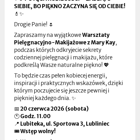
SIEBIE, BO PIĘKNO ZACZYNA SIĘ OD CIEBIE!
💄✨
Drogie Panie! 🌷
Zapraszamy na wyjątkowe
Warsztaty
Pielęgnacyjno-Makijażowe z Mary Kay
,
podczas których odkryjecie sekrety
codziennej pielęgnacji i makijażu, które
podkreślą Wasze naturalne piękno! 💖
To będzie czas pełen kobiecej energii,
inspiracji i praktycznych wskazówek, dzięki
którym poczujecie się jeszcze pewniej i
piękniej każdego dnia. ✨
📅
20 czerwca 2026 (sobota)
🕚
Godz. 11.00
📍
Lubiteka, ul. Sportowa 3, Lubliniec
🎟️
Wstęp wolny!