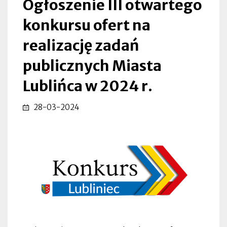
Ogłoszenie III otwartego
w
konkursu ofert na
2024
realizację zadań
r.
publicznych Miasta
|
Lublińca w 2024 r.
Lubliniec
28-03-2024