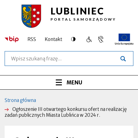
LUBLINIEC
Przejdź
Przejdź
Przejdź
Przejdź
Ogłoszenie
do
do
do
do
PORTAL SAMORZĄDOWY
treści
menu
wyszukiwarki
stopki
III
głównego
otwartego
Dostępność
RSS
Kontakt
Język
Obsługa
Otworzy
konkursu
migowy,
osób
się
Szukaj
informacja
o
w
ofert
dla
szczególnych
nowej
osób
potrzebach
zakładce
na
niesłyszących
Menu
ROZWIŃ
MENU
realizację
serwisu
zadań
Strona główna
Ścieżka
publicznych
Ogłoszenie III otwartego konkursu ofert na realizację
nawigacyjna
zadań publicznych Miasta Lublińca w 2024 r.
Miasta
Lublińca