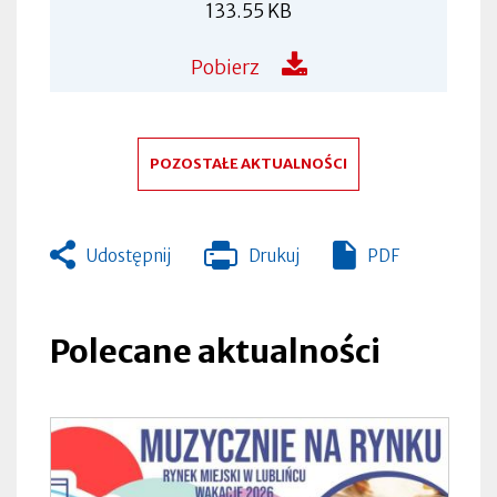
133.55 KB
Pobierz
POZOSTAŁE AKTUALNOŚCI
Udostępnij
Drukuj
PDF
Otworzy
się
w
nowej
Polecane aktualności
zakładce