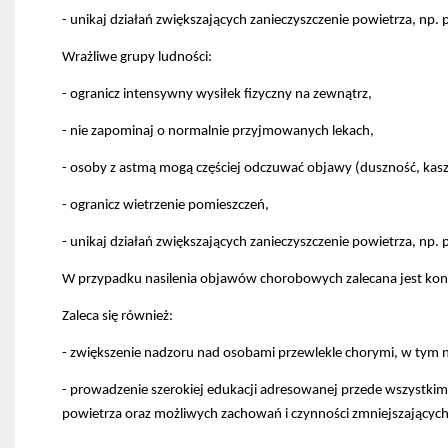
w
w
zakładce
się
nowej
nowej
Otworzy
nowej
nowej
- unikaj działań zwiększających zanieczyszczenie powietrza, np.
w
zakładce
zakładce
się
Otworzy
zakładce
zakładce
nowej
Otworzy
w
się
Wrażliwe grupy ludności:
zakładce
się
nowej
w
Otworzy
w
zakładce
nowej
Otworzy
się
nowej
Otworzy
zakładce
się
- ogranicz intensywny wysiłek fizyczny na zewnątrz,
w
zakładce
się
w
nowej
Otworzy
w
Otworzy
nowej
- nie zapominaj o normalnie przyjmowanych lekach,
zakładce
się
nowej
się
zakładce
w
zakładce
w
nowej
Otworzy
nowej
- osoby z astmą mogą częściej odczuwać objawy (duszność, kasze
zakładce
się
zakładce
w
- ogranicz wietrzenie pomieszczeń,
nowej
zakładce
- unikaj działań zwiększających zanieczyszczenie powietrza, np.
W przypadku nasilenia objawów chorobowych zalecana jest kons
Zaleca się również:
- zwiększenie nadzoru nad osobami przewlekle chorymi, w tym
- prowadzenie szerokiej edukacji adresowanej przede wszystki
powietrza oraz możliwych zachowań i czynności zmniejszających