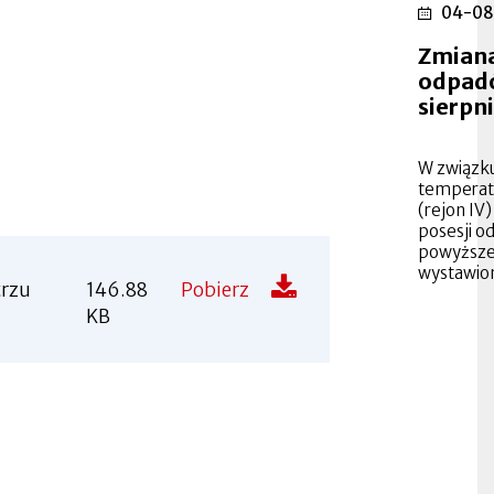
04-08
Zmiana
odpad
sierpni
W związku
temperatu
(rejon IV
posesji o
powyższe
wystawi
trzu
146.88
Pobierz
KB