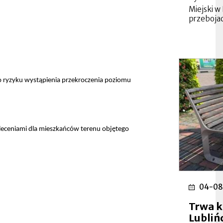
Miejski w
przeboja
ryzyku wystąpienia przekroczenia poziomu
aleceniami dla mieszkańców terenu objętego
04-08
Trwa k
Lubliń