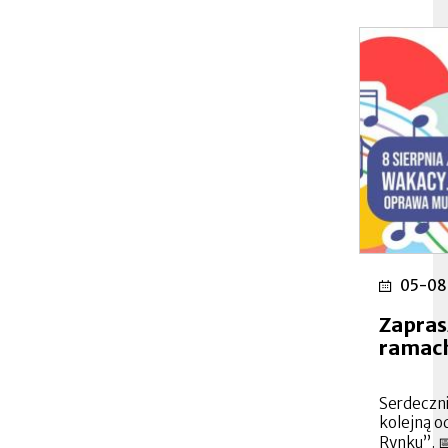
05-08
Zapra
ramach
Serdeczni
kolejną o
Rynku”. 