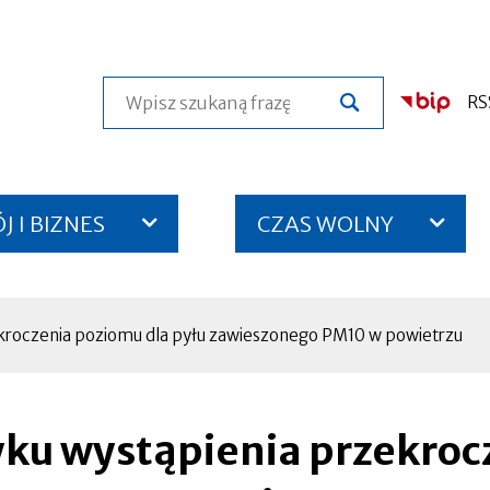
Szukaj
RS
 I BIZNES
CZAS WOLNY
kroczenia poziomu dla pyłu zawieszonego PM10 w powietrzu
yku wystąpienia przekroc
Otworzy