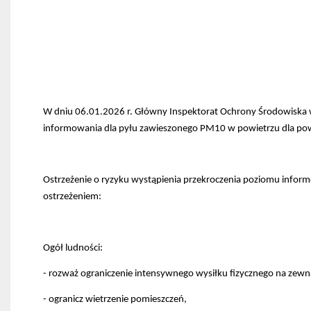
się
w
nowej
Otworzy
zakładce
się
w
nowej
zakładce
W dniu 06.01.2026 r. Główny Inspektorat Ochrony Środowiska
Otworzy
Otworzy
informowania dla pyłu zawieszonego PM10 w powietrzu dla powi
się
się
w
w
Otworzy
nowej
Otworzy
nowej
się
zakładce
Otworzy
się
zakładce
w
się
w
Ostrzeżenie o ryzyku wystąpienia przekroczenia poziomu informo
Otworzy
nowej
w
nowej
się
zakładce
Otworzy
nowej
zakładce
ostrzeżeniem:
Otworzy
w
się
zakładce
się
nowej
Otworzy
w
w
zakładce
się
nowej
Otworzy
nowej
w
zakładce
się
zakładce
nowej
Otworzy
w
Ogół ludności:
zakładce
się
nowej
w
zakładce
- rozważ ograniczenie intensywnego wysiłku fizycznego na zewnąt
nowej
Otworzy
zakładce
się
Otworzy
Otworzy
Otworzy
Otworzy
w
się
się
- ogranicz wietrzenie pomieszczeń,
się
się
nowej
Otworzy
w
w