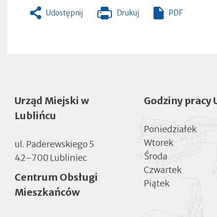
Udostępnij
Drukuj
PDF
Otworzy
się
w
nowej
zakładce
Urząd Miejski w
Godziny pracy 
Lublińcu
Poniedziałek
Wtorek
ul. Paderewskiego 5
Środa
42-700 Lubliniec
Czwartek
Centrum Obsługi
Piątek
Mieszkańców