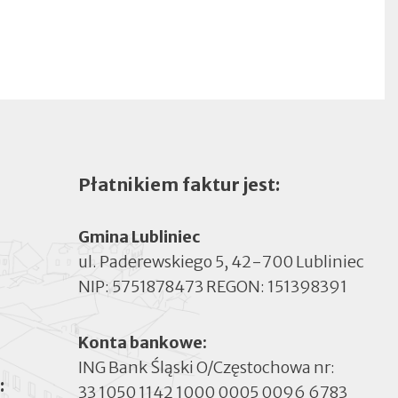
Płatnikiem faktur jest:
Gmina Lubliniec
ul. Paderewskiego 5, 42-700 Lubliniec
NIP: 5751878473 REGON: 151398391
Konta bankowe:
ING Bank Śląski O/Częstochowa nr:
:
33 1050 1142 1000 0005 0096 6783