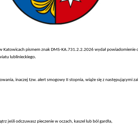
 w Katowicach pismem znak DMS-KA.731.2.2.2026 wydał powiadomienie o 
atu lublinieckiego.
wania, inaczej tzw. alert smogowy II stopnia, wiąże się z następującymi z
rz jeśli odczuwasz pieczenie w oczach, kaszel lub ból gardła,