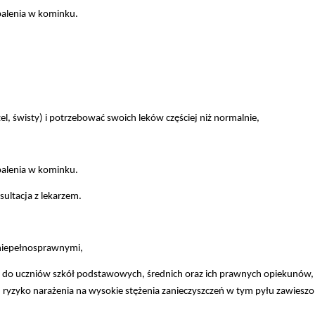
 palenia w kominku.
l, świsty) i potrzebować swoich leków częściej niż normalnie,
 palenia w kominku.
ultacja z lekarzem.
 niepełnosprawnymi,
m do uczniów szkół podstawowych, średnich oraz ich prawnych opiekunów,
 ryzyko narażenia na wysokie stężenia zanieczyszczeń w tym pyłu zawiesz