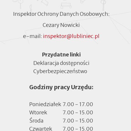
Inspektor Ochrony Danych Osobowych:
Cezary Nowicki
e-mail:
inspektor@lubliniec.pl
Menu
Przydatne linki
Deklaracja dostępności
Cyberbezpieczeństwo
Otworzy
się
Godziny pracy Urzędu:
w
nowej
zakładce
Poniedziałek
7.00 - 17.00
Wtorek
7.00 - 15.00
Środa
7.00 - 15.00
Czwartek
7.00 - 15.00