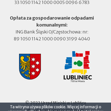
33 1050 1142 1000 0005 0096 6783
Opłata za gospodarowanie odpadami
komunalnymi:
ING Bank Śląski O/Częstochowa: nr:
89 1050 1142 1000 0090 3199 4040
© 2022 Urząd Miejski w Lublińcu
Ta witryna używa plików cookie. Więcej informacji o
Projekt i wykonanie:
Vobacom
Otworzy