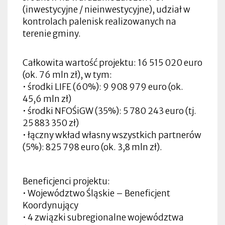
(inwestycyjne / nieinwestycyjne), udział w
kontrolach palenisk realizowanych na
terenie gminy.
Całkowita wartość projektu: 16 515 020 euro
(ok. 76 mln zł), w tym:
• środki LIFE (60%): 9 908 979 euro (ok.
45,6 mln zł)
• środki NFOŚiGW (35%): 5 780 243 euro (tj.
25 883 350 zł)
• łączny wkład własny wszystkich partnerów
(5%): 825 798 euro (ok. 3,8 mln zł).
Beneficjenci projektu:
• Województwo Śląskie – Beneficjent
Koordynujący
• 4 związki subregionalne województwa