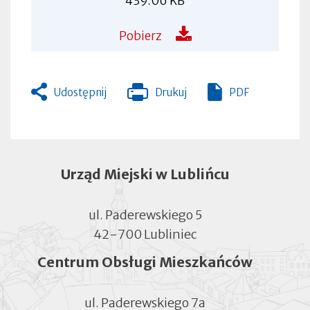
439.06 KB
Pobierz
Udostępnij
Drukuj
PDF
Otworzy
się
w
nowej
zakładce
Urząd Miejski w Lublińcu
ul. Paderewskiego 5
42-700 Lubliniec
Centrum Obsługi Mieszkańców
ul. Paderewskiego 7a