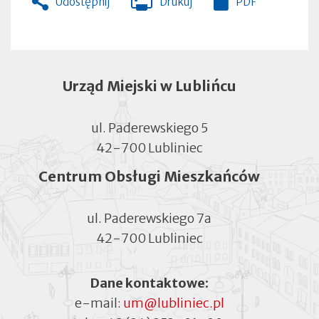
Udostępnij
Drukuj
PDF
Otworzy
się
w
nowej
zakładce
Urząd Miejski w Lublińcu
ul. Paderewskiego 5
42-700 Lubliniec
Centrum Obsługi Mieszkańców
ul. Paderewskiego 7a
42-700 Lubliniec
Dane kontaktowe:
e-mail:
um@lubliniec.pl