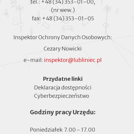
tel.:
+48 (34) 353-01-00
,
(nr wew.)
fax:
+48 (34) 353-01-05
Inspektor Ochrony Danych Osobowych:
Cezary Nowicki
e-mail:
inspektor@lubliniec.pl
Menu
Przydatne linki
Deklaracja dostępności
Cyberbezpieczeństwo
Otworzy
się
Godziny pracy Urzędu:
w
nowej
zakładce
Poniedziałek
7.00 - 17.00