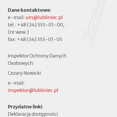
Dane kontaktowe:
e-mail:
um@lubliniec.pl
tel.:
+48 (34) 353-01-00
,
(nr wew.)
fax:
+48 (34) 353-01-05
Inspektor Ochrony Danych
Osobowych:
Cezary Nowicki
e-mail:
inspektor@lubliniec.pl
Menu
Przydatne linki
Deklaracja dostępności