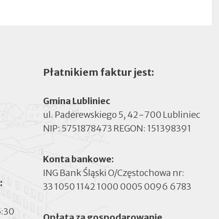
Płatnikiem faktur jest:
Gmina Lubliniec
ul. Paderewskiego 5, 42-700 Lubliniec
NIP: 5751878473 REGON: 151398391
Konta bankowe:
ING Bank Śląski O/Częstochowa nr:
:
33 1050 1142 1000 0005 0096 6783
5:30
Opłata za gospodarowanie