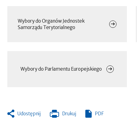
się
w
Menu
nowej
zakładce
Wybory do Organów Jednostek
Samorządu Terytorialnego
Wybory do Parlamentu Europejskiego
Udostępnij
Drukuj
PDF
Otworzy
się
w
nowej