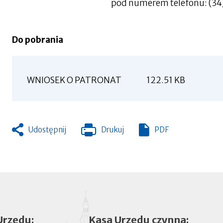
pod numerem telefonu: (34
Do pobrania
WNIOSEK O PATRONAT
122.51 KB
Udostępnij
Drukuj
PDF
Otworzy
się
w
nowej
zakładce
Urzędu:
Kasa Urzędu czynna: