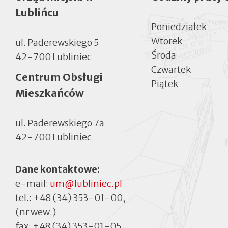
w
w
zakładce
się
nowej
nowej
Otworzy
Lublińcu
nowej
nowej
w
zakładce
zakładce
się
Otworzy
zakładce
zakładce
nowej
Otworzy
w
się
Poniedziałek
zakładce
się
nowej
w
Otworzy
w
zakładce
nowej
Otworzy
Wtorek
ul. Paderewskiego 5
się
nowej
Otworzy
zakładce
się
w
zakładce
się
w
Środa
42-700 Lubliniec
nowej
Otworzy
w
Otworzy
nowej
zakładce
się
nowej
się
zakładce
Czwartek
Centrum Obsługi
w
zakładce
w
Piątek
nowej
Otworzy
nowej
Mieszkańców
zakładce
się
zakładce
w
nowej
zakładce
ul. Paderewskiego 7a
42-700 Lubliniec
Dane kontaktowe:
e-mail:
um@lubliniec.pl
tel.:
+48 (34) 353-01-00
,
(nr wew.)
fax:
+48 (34) 353-01-05