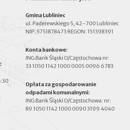
Gmina Lubliniec
ul. Paderewskiego 5, 42-700 Lubliniec
NIP: 5751878473 REGON: 151398391
Konta bankowe:
ING Bank Śląski O/Częstochowa nr:
:
33 1050 1142 1000 0005 0096 6783
5:30
Opłata za gospodarowanie
odpadami komunalnymi:
ING Bank Śląski O/Częstochowa: nr:
89 1050 1142 1000 0090 3199 4040