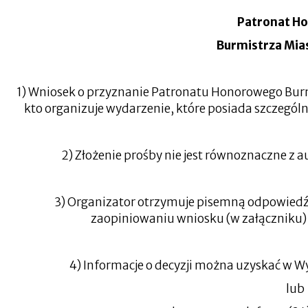
się
w
Patronat H
nowej
zakładce
Burmistrza Mias
1) Wniosek o przyznanie Patronatu Honorowego Burm
kto organizuje wydarzenie, które posiada szczegól
2) Złożenie prośby nie jest równoznaczne 
3) Organizator otrzymuje pisemną odpowied
zaopiniowaniu wniosku (w załączniku) 
4) Informacje o decyzji można uzyskać w W
lub