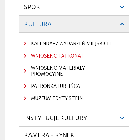
serwisu
menu
SPORT
Rozwiń
-
menu
KULTURA
Otworzy
Zwiń
lewa
się
menu
w
Otworzy
Otworzy
nowej
kolumna
KALENDARZ WYDARZEŃ MIEJSKICH
się
się
zakładce
w
w
nowej
nowej
Otworzy
WNIOSEK O PATRONAT
zakładce
zakładce
się
w
WNIOSEK O MATERIAŁY
nowej
Otworzy
Otworzy
zakładce
się
PROMOCYJNE
się
w
w
nowej
nowej
PATRONKA LUBLIŃCA
zakładce
zakładce
Otworzy
się
MUZEUM EDYTY STEIN
w
nowej
zakładce
INSTYTUCJE KULTURY
Rozwiń
menu
KAMERA - RYNEK
Otworzy
Otworzy