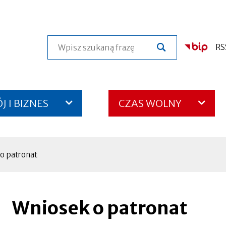
Szukaj
RS
 I BIZNES
CZAS WOLNY
o patronat
Wniosek o patronat
Otworzy