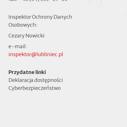
Inspektor Ochrony Danych
Osobowych:
Cezary Nowicki
e-mail:
inspektor@lubliniec.pl
Menu
Przydatne linki
Deklaracja dostępności
Cyberbezpieczeństwo
Otworzy
się
w
nowej
zakładce