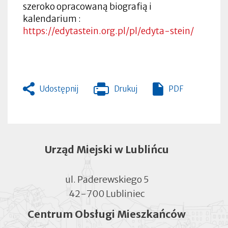
szeroko opracowaną biografią i
kalendarium :
https://edytastein.org.pl/pl/edyta-stein/
Udostępnij
Drukuj
PDF
Otworzy
się
w
nowej
zakładce
Urząd Miejski w Lublińcu
ul. Paderewskiego 5
42-700 Lubliniec
Centrum Obsługi Mieszkańców