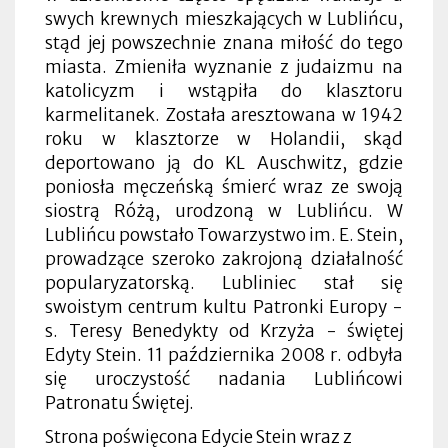
swych krewnych mieszkających w Lublińcu,
stąd jej powszechnie znana miłość do tego
miasta. Zmieniła wyznanie z judaizmu na
katolicyzm i wstąpiła do klasztoru
karmelitanek. Została aresztowana w 1942
roku w klasztorze w Holandii, skąd
deportowano ją do KL Auschwitz, gdzie
poniosła męczeńską śmierć wraz ze swoją
siostrą Różą, urodzoną w Lublińcu. W
Lublińcu powstało Towarzystwo im. E. Stein,
prowadzące szeroko zakrojoną działalność
popularyzatorską. Lubliniec stał się
swoistym centrum kultu Patronki Europy -
s. Teresy Benedykty od Krzyża - świętej
Edyty Stein. 11 października 2008 r. odbyła
się uroczystość nadania Lublińcowi
Patronatu Świętej.
Strona poświęcona Edycie Stein wraz z