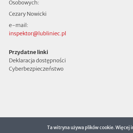
Osobowych:
Cezary Nowicki
e-mail:
inspektor@lubliniec.pl
Menu
Przydatne linki
Deklaracja dostępności
Cyberbezpieczeństwo
Otworzy
się
w
nowej
zakładce
Ta witryna używa plików cookie. Więcej 