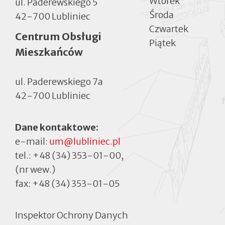
Wtorek
ul. Paderewskiego 5
Środa
42-700 Lubliniec
Czwartek
Centrum Obsługi
Piątek
Mieszkańców
ul. Paderewskiego 7a
42-700 Lubliniec
Dane kontaktowe:
e-mail:
um@lubliniec.pl
tel.:
+48 (34) 353-01-00
,
(nr wew.)
fax:
+48 (34) 353-01-05
Inspektor Ochrony Danych