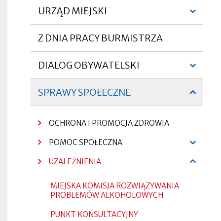
serwisu
menu
URZĄD MIEJSKI
Rozwiń
-
menu
Z DNIA PRACY BURMISTRZA
Otworzy
lewa
się
w
DIALOG OBYWATELSKI
Otworzy
Otworzy
nowej
kolumna
Rozwiń
się
się
zakładce
w
w
menu
nowej
nowej
Otworzy
SPRAWY SPOŁECZNE
zakładce
zakładce
się
Zwiń
w
menu
nowej
Otworzy
Otworzy
zakładce
się
się
OCHRONA I PROMOCJA ZDROWIA
w
w
nowej
nowej
zakładce
zakładce
Otworzy
POMOC SPOŁECZNA
Rozwiń
się
menu
w
UZALEŻNIENIA
nowej
Zwiń
zakładce
menu
MIEJSKA KOMISJA ROZWIĄZYWANIA
Otworzy
PROBLEMÓW ALKOHOLOWYCH
się
w
PUNKT KONSULTACYJNY
Otworzy
Otworzy