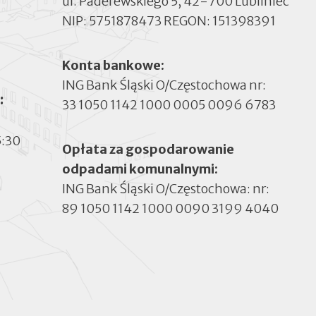
ul. Paderewskiego 5, 42-700 Lubliniec
NIP: 5751878473 REGON: 151398391
Konta bankowe:
ING Bank Śląski O/Częstochowa nr:
:
33 1050 1142 1000 0005 0096 6783
5:30
Opłata za gospodarowanie
odpadami komunalnymi:
ING Bank Śląski O/Częstochowa: nr:
89 1050 1142 1000 0090 3199 4040