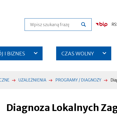
Szukaj
RS
 I BIZNES
CZAS WOLNY
CZNE
UZALEŻNIENIA
PROGRAMY / DIAGNOZY
Dia
Diagnoza Lokalnych Za
Otworzy