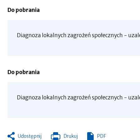
się
w
Do pobrania
nowej
zakładce
Diagnoza lokalnych zagrożeń społecznych - uzal
Do pobrania
Diagnoza lokalnych zagrożeń społecznych - uza
Udostępnij
Drukuj
PDF
Otworzy