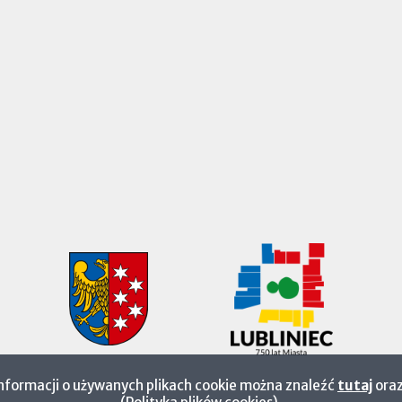
informacji o używanych plikach cookie można znaleźć
tutaj
oraz