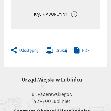
KĄCIK ADOPCYJNY
Udostępnij
Drukuj
PDF
Otworzy
się
w
nowej
zakładce
Urząd Miejski w Lublińcu
ul. Paderewskiego 5
42-700 Lubliniec