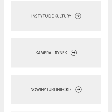
INSTYTUCJE KULTURY
KAMERA - RYNEK
Otworzy
się
w
nowej
zakładce
NOWINY LUBLINIECKIE