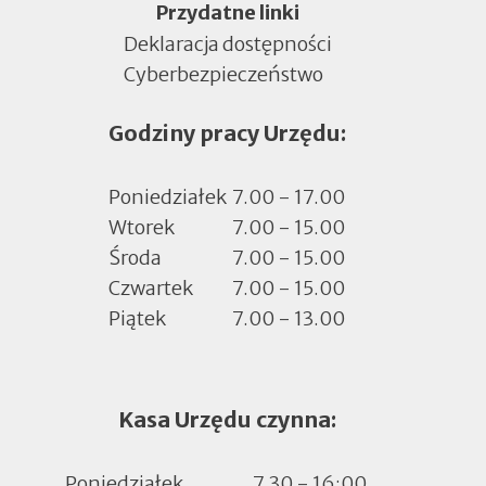
Menu
Przydatne linki
Deklaracja dostępności
Cyberbezpieczeństwo
Otworzy
się
Godziny pracy Urzędu:
w
nowej
zakładce
Poniedziałek
7.00 - 17.00
Wtorek
7.00 - 15.00
Środa
7.00 - 15.00
Czwartek
7.00 - 15.00
Piątek
7.00 - 13.00
Kasa Urzędu czynna:
Poniedziałek
7.30 - 16:00