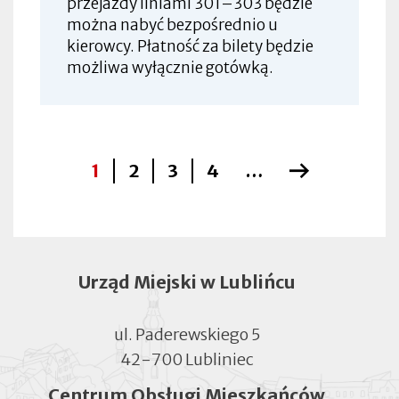
przejazdy liniami 301–303 będzie
można nabyć bezpośrednio u
kierowcy. Płatność za bilety będzie
możliwa wyłącznie gotówką.
Bieżąca
1
Page
2
Page
3
Page
4
…
Następna
Stronicowanie
strona
strona
Urząd Miejski w Lublińcu
ul. Paderewskiego 5
42-700 Lubliniec
Centrum Obsługi Mieszkańców