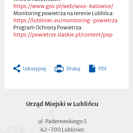
https://www.gov.pl/web/wios-katowice/
Monitoring powietrza na terenie Lublińca:
https://lubliniec.eu/monitoring-powietrza
Program Ochrony Powietrza:
https://powietrze.slaskie.pl/content/pop
Udostępnij
Drukuj
PDF
Otworzy
się
w
nowej
zakładce
Urząd Miejski w Lublińcu
ul. Paderewskiego 5
42-700 Lubliniec