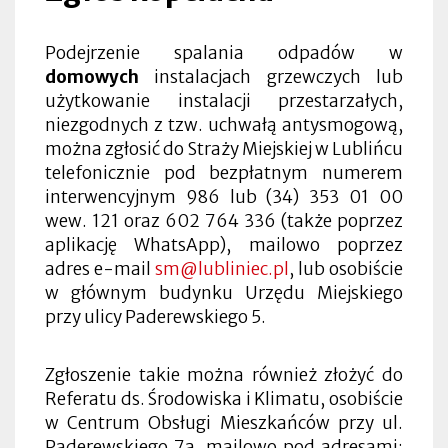
Podejrzenie spalania odpadów w
domowych
instalacjach grzewczych lub
użytkowanie instalacji przestarzałych,
niezgodnych z tzw. uchwałą antysmogową,
można zgłosić do Straży Miejskiej w Lublińcu
telefonicznie pod bezpłatnym numerem
interwencyjnym 986 lub (34) 353 01 00
wew. 121 oraz 602 764 336 (także poprzez
aplikację WhatsApp), mailowo poprzez
adres e-mail
sm@lubliniec.pl
, lub osobiście
w głównym budynku Urzędu Miejskiego
przy ulicy Paderewskiego 5.
Zgłoszenie takie można również złożyć do
Referatu ds. Środowiska i Klimatu, osobiście
w Centrum Obsługi Mieszkańców przy ul.
Paderewskiego 7a, mailowo pod adresami: