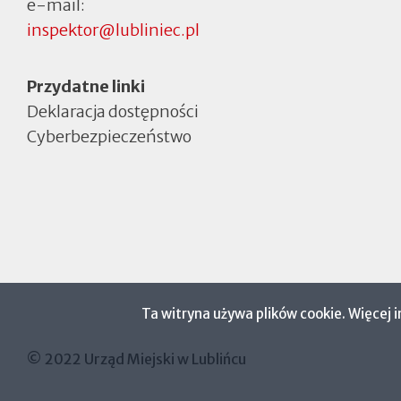
e-mail:
inspektor@lubliniec.pl
Menu
Przydatne linki
Deklaracja dostępności
Cyberbezpieczeństwo
Otworzy
się
w
nowej
zakładce
Ta witryna używa plików cookie. Więcej 
© 2022 Urząd Miejski w Lublińcu