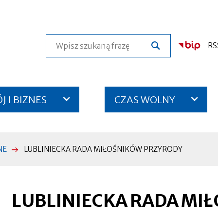
Szukaj
RS
 I BIZNES
CZAS WOLNY
NE
LUBLINIECKA RADA MIŁOŚNIKÓW PRZYRODY
LUBLINIECKA RADA MI
Otworzy