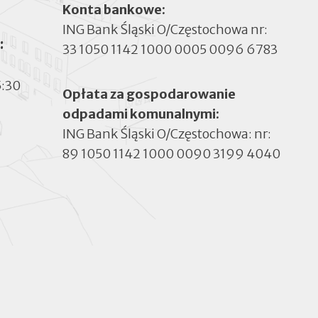
Konta bankowe:
ING Bank Śląski O/Częstochowa nr:
:
33 1050 1142 1000 0005 0096 6783
5:30
Opłata za gospodarowanie
odpadami komunalnymi:
ING Bank Śląski O/Częstochowa: nr:
89 1050 1142 1000 0090 3199 4040