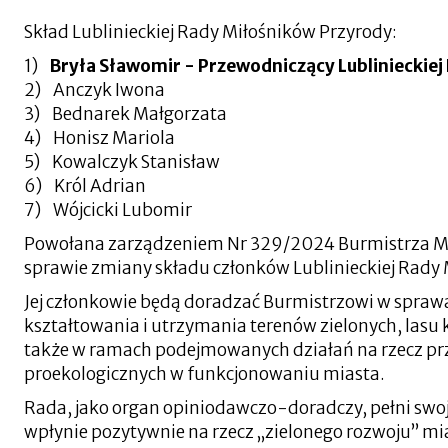
się
w
Skład Lublinieckiej Rady Miłośników Przyrody:
nowej
zakładce
1)
Bryła Sławomir - Przewodniczący Lublinieckie
2) Anczyk Iwona
3) Bednarek Małgorzata
4) Honisz Mariola
5) Kowalczyk Stanisław
6) Król Adrian
7) Wójcicki Lubomir
Powołana zarządzeniem Nr 329/2024 Burmistrza Mia
sprawie zmiany składu członków Lublinieckiej Rady 
Jej członkowie będą doradzać Burmistrzowi w spraw
kształtowania i utrzymania terenów zielonych, lasu
także w ramach podejmowanych działań na rzecz p
proekologicznych w funkcjonowaniu miasta.
Rada, jako organ opiniodawczo-doradczy, pełni swoj
wpłynie pozytywnie na rzecz „zielonego rozwoju” mi