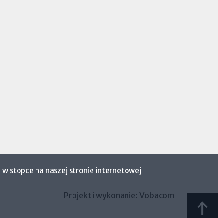
 w stopce na naszej stronie internetowej
Projekt i wykonanie:
Vobacom
Otworzy
się
Scro
w