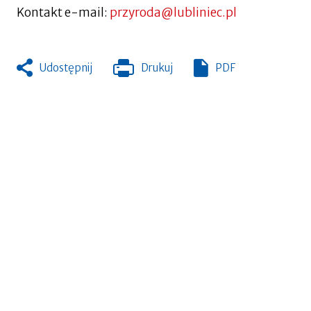
Kontakt e-mail:
przyroda@lubliniec.pl
Udostępnij
Drukuj
PDF
Otworzy
się
w
nowej
zakładce