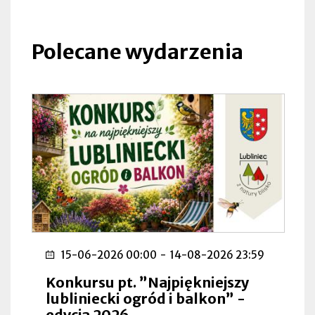
się
w
nowej
Polecane wydarzenia
zakładce
15-06-2026 00:00
-
14-08-2026 23:59
Konkursu pt. ”Najpiękniejszy
lubliniecki ogród i balkon” -
edycja 2026