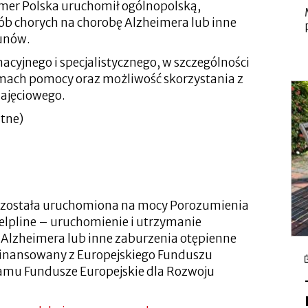
imer Polska uruchomił ogólnopolską,
sób chorych na chorobę Alzheimera lub inne
kunów.
macyjnego i specjalistycznego, w szczególności
rmach pomocy oraz możliwość skorzystania z
zajęciowego.
atne)
. i została uruchomiona na mocy Porozumienia
elpline – uruchomienie i utrzymanie
ę Alzheimera lub inne zaburzenia otępienne
ółfinansowany z Europejskiego Funduszu
mu Fundusze Europejskie dla Rozwoju