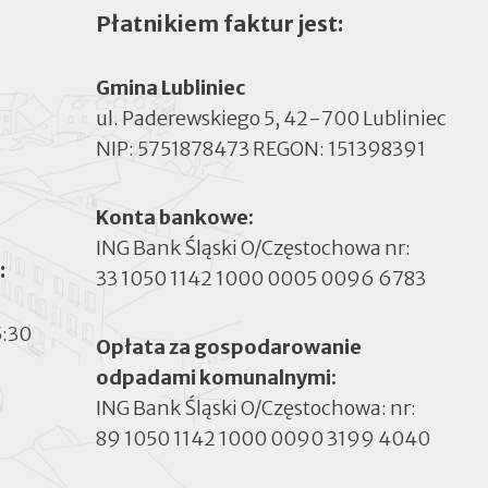
Płatnikiem faktur jest:
Gmina Lubliniec
ul. Paderewskiego 5, 42-700 Lubliniec
NIP: 5751878473 REGON: 151398391
Konta bankowe:
ING Bank Śląski O/Częstochowa nr:
:
33 1050 1142 1000 0005 0096 6783
5:30
Opłata za gospodarowanie
odpadami komunalnymi:
ING Bank Śląski O/Częstochowa: nr:
89 1050 1142 1000 0090 3199 4040