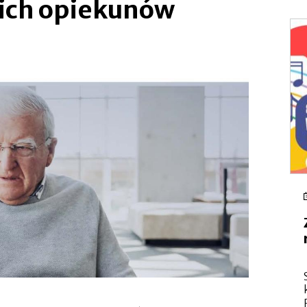
 ich opiekunów
się
w
nowej
zakładce