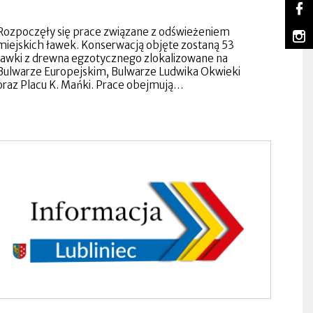
So
Lu
Ot
na
się
Rozpoczęły się prace związane z odświeżeniem
m
Fa
w
Lu
Ot
miejskich ławek. Konserwacją objęte zostaną 53
no
na
się
ławki z drewna egzotycznego zlokalizowane na
za
In
w
Bulwarze Europejskim, Bulwarze Ludwika Okwieki
no
oraz Placu K. Mańki. Prace obejmują…
za