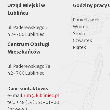
Urząd Miejski w
Godziny pracy 
Lublińcu
Poniedziałek
Wtorek
ul. Paderewskiego 5
Środa
42-700 Lubliniec
Czwartek
Centrum Obsługi
Piątek
Mieszkańców
ul. Paderewskiego 7a
42-700 Lubliniec
Dane kontaktowe:
e-mail:
um@lubliniec.pl
tel.:
+48 (34) 353-01-00
,
(nr wew.)