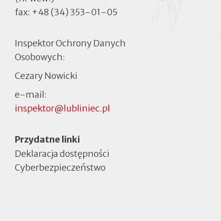
fax:
+48 (34) 353-01-05
Inspektor Ochrony Danych
Osobowych:
Cezary Nowicki
e-mail:
inspektor@lubliniec.pl
Menu
Przydatne linki
Deklaracja dostępności
Cyberbezpieczeństwo
Otworzy
się
w
nowej