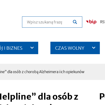
Szukaj
RS
 I BIZNES
CZAS WOLNY
line” dla osób z chorobą Alzheimera i ich opiekunów
P
Helpline” dla osób z
Otworzy