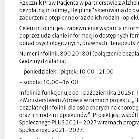
Rzecznik Praw Pacjenta w partnerstwie z Alzhe
się
w
bezpłatną infolinię „Helpline” skierowaną do o
nowej
Otworzy
zaburzenia otępienne oraz do ich rodzin i opie
zakładce
się
w
nowej
Celem infolinii jest zapewnienie wsparcia infor
zakładce
poprzez udzielanie informacji o dostępnych fo
porad psychologicznych, prawnych i terapeuty 
Numer infolinii: 800 201 801 (połączenie bezpł
Otworzy
Otworzy
się
Godziny działania:
się
w
w
Otworzy
nowej
Otworzy
- poniedziałek–piątek: 10.00–21.00
nowej
się
zakładce
Otworzy
się
zakładce
w
się
w
- sobota: 10.00–16.00
Otworzy
nowej
w
nowej
się
zakładce
Otworzy
nowej
zakładce
Otworzy
w
się
zakładce
Infolinia funkcjonuje od 1 października 2025 r
się
nowej
Otworzy
w
w
z Ministerstwem Zdrowia w ramach projektu „H
zakładce
się
nowej
Otworzy
nowej
w
zakładce
się
bezpłatnej infolinii dla osób chorych na chorob
zakładce
nowej
Otworzy
w
oraz ich rodzin i opiekunów”. Projekt jest wsp
zakładce
się
nowej
w
zakładce
Społecznego PLUS 2021–2027 w ramach progra
nowej
Otworzy
zakładce
się
Otworzy
Otworzy
Społecznego 2021–2027.
Otworzy
Otworzy
w
się
się
się
się
nowej
Otworzy
w
w