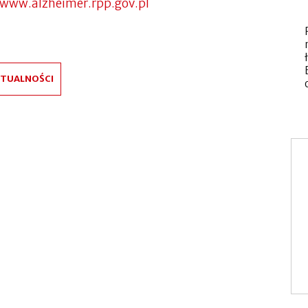
www.alzheimer.rpp.gov.pl
Otworzy
się
w
nowej
zakładce
KTUALNOŚCI