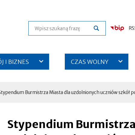
Szukaj
RS
 I BIZNES
CZAS WOLNY
typendium Burmistrza Miasta dla uzdolnionych uczniów szkół
Stypendium Burmistrza
Otworzy