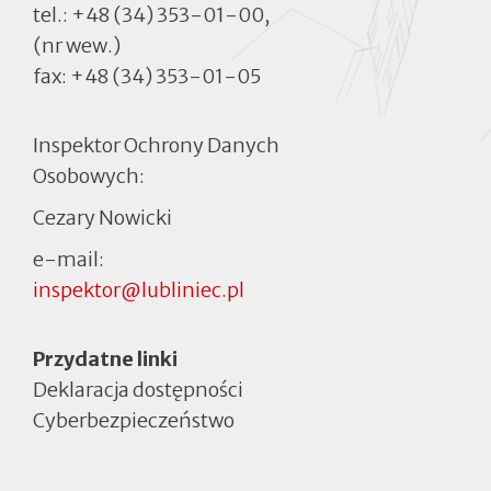
tel.:
+48 (34) 353-01-00
,
(nr wew.)
fax:
+48 (34) 353-01-05
Inspektor Ochrony Danych
Osobowych:
Cezary Nowicki
e-mail:
inspektor@lubliniec.pl
Menu
Przydatne linki
Deklaracja dostępności
Cyberbezpieczeństwo
Otworzy
się
w