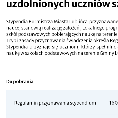
uzdolnionych uczniów 
się
w
nowej
zakładce
Stypendia Burmistrza Miasta Lublińca przyznawane 
nauce, stanowią realizację założeń „Lokalnego pro
szkół podstawowych pobierających naukę na terenie
Tryb i zasady przyznawania świadczenia określa Re
Stypendia przyznaje się uczniom, którzy spełnili 
naukę w szkołach podstawowych na terenie Gminy Lu
Do pobrania
Regulamin przyznawania stypendium
160