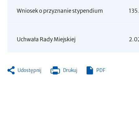
Wniosek o przyznanie stypendium
135
Uchwała Rady Miejskiej
2.0
Udostępnij
Drukuj
PDF
Otworzy
się
w
nowej
zakładce