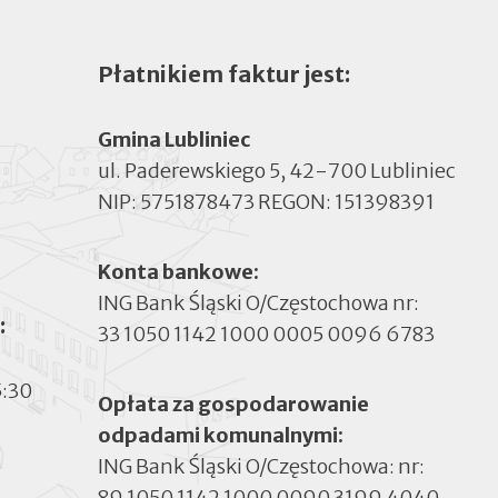
Płatnikiem faktur jest:
Gmina Lubliniec
ul. Paderewskiego 5, 42-700 Lubliniec
NIP: 5751878473 REGON: 151398391
Konta bankowe:
ING Bank Śląski O/Częstochowa nr:
:
33 1050 1142 1000 0005 0096 6783
5:30
Opłata za gospodarowanie
odpadami komunalnymi:
ING Bank Śląski O/Częstochowa: nr:
89 1050 1142 1000 0090 3199 4040