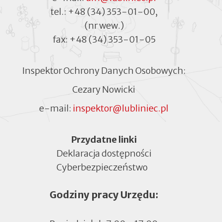
tel.:
+48 (34) 353-01-00
,
(nr wew.)
fax:
+48 (34) 353-01-05
Inspektor Ochrony Danych Osobowych:
Cezary Nowicki
e-mail:
inspektor@lubliniec.pl
Menu
Przydatne linki
Deklaracja dostępności
Cyberbezpieczeństwo
Otworzy
się
Godziny pracy Urzędu:
w
nowej