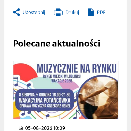
Udostępnij
Drukuj
PDF
Otworzy
się
w
nowej
zakładce
Polecane aktualności
05-08-2026 10:09