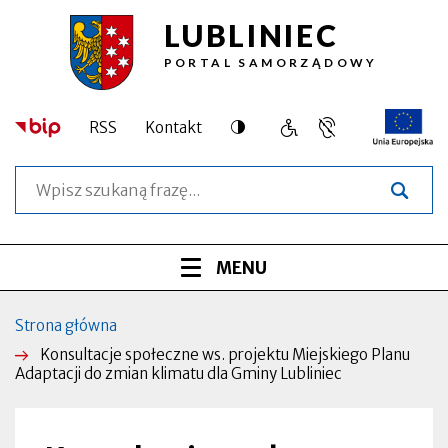
LUBLINIEC
Przejdź
Przejdź
Przejdź
Przejdź
Konsultacje
do
do
do
do
PORTAL SAMORZĄDOWY
treści
menu
wyszukiwarki
stopki
społeczne
głównego
ws.
Dostępność
RSS
Kontakt
Język
Obsługa
Otworzy
projektu
migowy,
osób
się
Szukaj
informacja
o
w
Miejskiego
dla
szczególnych
nowej
osób
potrzebach
zakładce
Planu
niesłyszących
Menu
ROZWIŃ
MENU
Adaptacji
serwisu
do
Strona główna
Ścieżka
zmian
Konsultacje społeczne ws. projektu Miejskiego Planu
nawigacyjna
Adaptacji do zmian klimatu dla Gminy Lubliniec
klimatu
dla