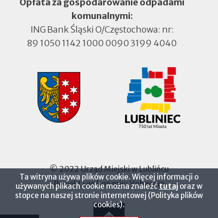
Opłata za gospodarowanie odpadami
komunalnymi:
ING Bank Śląski O/Częstochowa: nr:
89 1050 1142 1000 0090 3199 4040
© 2022 Urząd Miejski w Lublińcu
Ta witryna używa plików cookie. Więcej informacji o
Projekt i wykonanie:
Vobacom
Otworzy
używanych plikach cookie można znaleźć
tutaj
oraz w
się
stopce na naszej stronie internetowej (Polityka plików
w
cookies).
nowej