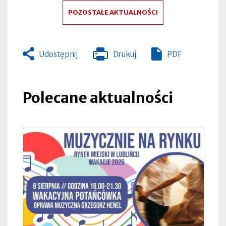
POZOSTAŁE AKTUALNOŚCI
Udostępnij
Drukuj
PDF
Otworzy
się
w
nowej
Polecane aktualności
zakładce