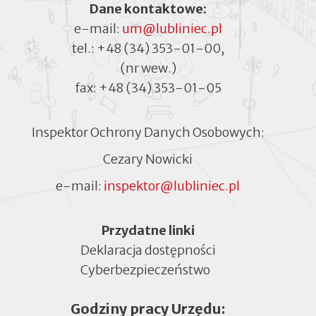
Dane kontaktowe:
e-mail:
um@lubliniec.pl
tel.:
+48 (34) 353-01-00
,
(nr wew.)
fax:
+48 (34) 353-01-05
Inspektor Ochrony Danych Osobowych:
Cezary Nowicki
e-mail:
inspektor@lubliniec.pl
Menu
Przydatne linki
Deklaracja dostępności
Cyberbezpieczeństwo
Otworzy
się
Godziny pracy Urzędu:
w