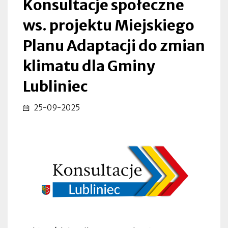
Konsultacje społeczne
Gminy
ws. projektu Miejskiego
Lubliniec
Planu Adaptacji do zmian
|
klimatu dla Gminy
Lubliniec
Lubliniec
25-09-2025