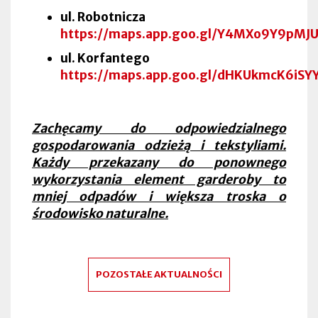
ul. Robotnicza
https://maps.app.goo.gl/Y4MXo9Y9pMJ
ul. Korfantego
https://maps.app.goo.gl/dHKUkmcK6iSY
Zachęcamy do odpowiedzialnego
gospodarowania odzieżą i tekstyliami.
Każdy przekazany do ponownego
wykorzystania element garderoby to
mniej odpadów i większa troska o
środowisko naturalne.
POZOSTAŁE AKTUALNOŚCI