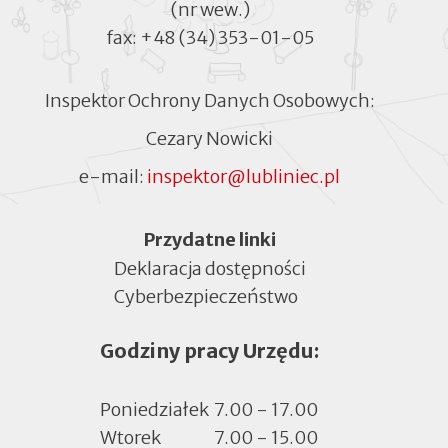
(nr wew.)
fax:
+48 (34) 353-01-05
Inspektor Ochrony Danych Osobowych:
Cezary Nowicki
e-mail:
inspektor@lubliniec.pl
Menu
Przydatne linki
Deklaracja dostępności
Cyberbezpieczeństwo
Otworzy
się
Godziny pracy Urzędu:
w
nowej
zakładce
Poniedziałek
7.00 - 17.00
Wtorek
7.00 - 15.00