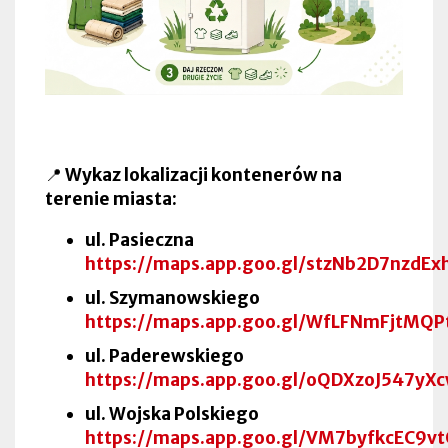
📍
Wykaz lokalizacji kontenerów na
terenie miasta:
ul. Pasieczna
https://maps.app.goo.gl/stzNb2D7nzdE
ul. Szymanowskiego
https://maps.app.goo.gl/WfLFNmFjtMQP
ul. Paderewskiego
https://maps.app.goo.gl/oQDXzoJ547yX
ul. Wojska Polskiego
https://maps.app.goo.gl/VM7byfkcEC9v