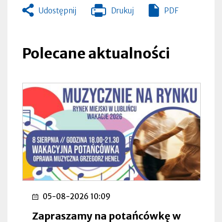
Udostępnij
Drukuj
PDF
Otworzy
się
w
nowej
Polecane aktualności
zakładce
05-08-2026 10:09
Zapraszamy na potańcówkę w