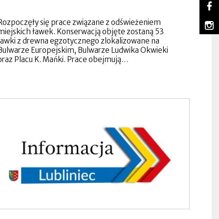
So
Lu
Ot
na
się
Rozpoczęły się prace związane z odświeżeniem
m
Fa
w
Lu
Ot
miejskich ławek. Konserwacją objęte zostaną 53
no
na
się
ławki z drewna egzotycznego zlokalizowane na
za
In
w
Bulwarze Europejskim, Bulwarze Ludwika Okwieki
no
oraz Placu K. Mańki. Prace obejmują…
za