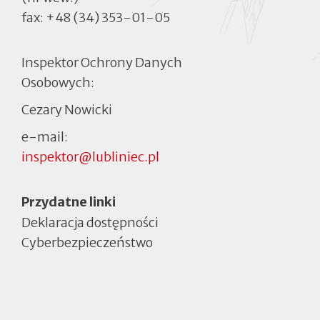
fax:
+48 (34) 353-01-05
Inspektor Ochrony Danych
Osobowych:
Cezary Nowicki
e-mail:
inspektor@lubliniec.pl
Menu
Przydatne linki
Deklaracja dostępności
Cyberbezpieczeństwo
Otworzy
się
w
nowej