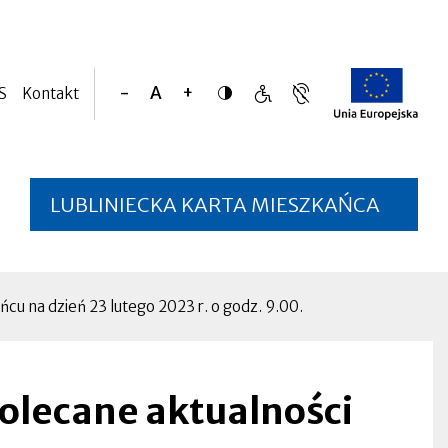
S
Kontakt
Dostępnoś
Zmniejsz
Resetuj
Zwiększ
Język
Obsługa
Otworzy
rozmiar
rozmiar
rozmiar
migowy,
osób
się
czcionki
czcionki
czcionki
informacja
o
w
dla
szczególnych
nowej
osób
potrzebach
zakładce
LUBLINIECKA KARTA MIESZKAŃCA
niesłyszących
Otworzy
się
w
nowej
cu na dzień 23 lutego 2023 r. o godz. 9.00.
zakładce
olecane aktualności