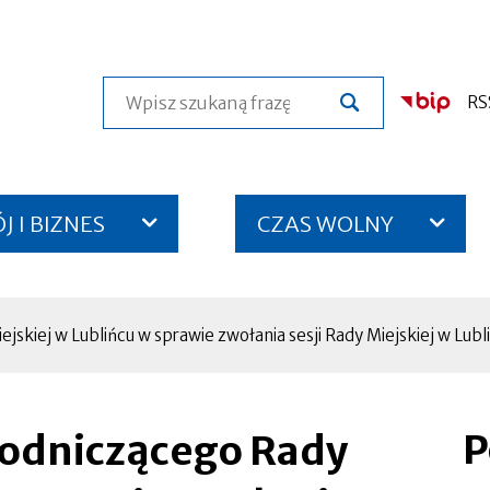
Szukaj
RS
 I BIZNES
CZAS WOLNY
iej w Lublińcu w sprawie zwołania sesji Rady Miejskiej w Lubliń
P
odniczącego Rady
Otworzy