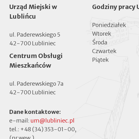
Urząd Miejski w
Godziny pracy 
Lublińcu
Poniedziałek
Wtorek
ul. Paderewskiego 5
Środa
42-700 Lubliniec
Czwartek
Centrum Obsługi
Piątek
Mieszkańców
ul. Paderewskiego 7a
42-700 Lubliniec
Dane kontaktowe:
e-mail:
um@lubliniec.pl
tel.:
+48 (34) 353-01-00
,
(nr wew.)