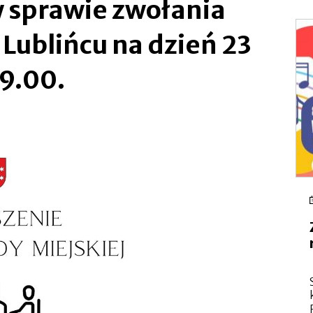
w sprawie zwołania
się
w
nowej
 Lublińcu na dzień 23
zakładce
 9.00.