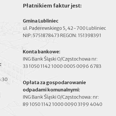
Płatnikiem faktur jest:
Gmina Lubliniec
ul. Paderewskiego 5, 42-700 Lubliniec
NIP: 5751878473 REGON: 151398391
Konta bankowe:
ING Bank Śląski O/Częstochowa nr:
:
33 1050 1142 1000 0005 0096 6783
5:30
Opłata za gospodarowanie
odpadami komunalnymi:
ING Bank Śląski O/Częstochowa: nr:
89 1050 1142 1000 0090 3199 4040