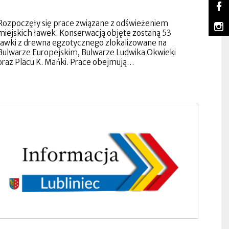
So
Lu
Ot
na
się
Rozpoczęły się prace związane z odświeżeniem
m
Fa
w
Lu
Ot
miejskich ławek. Konserwacją objęte zostaną 53
no
na
się
ławki z drewna egzotycznego zlokalizowane na
za
In
w
Bulwarze Europejskim, Bulwarze Ludwika Okwieki
no
oraz Placu K. Mańki. Prace obejmują…
za