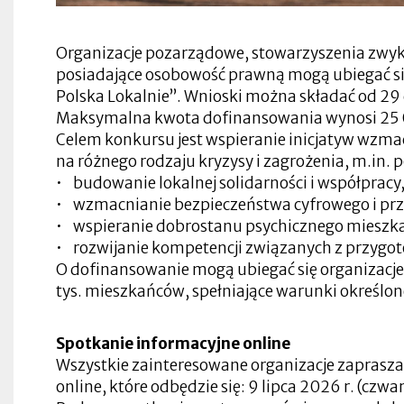
się
w
nowej
Otworzy
zakładce
się
Organizacje pozarządowe, stowarzyszenia zwykł
w
posiadające osobowość prawną mogą ubiegać si
nowej
zakładce
Polska Lokalnie”. Wnioski można składać od 29 c
Maksymalna kwota dofinansowania wynosi 25 
Celem konkursu jest wspieranie inicjatyw wzma
Otworzy
na różnego rodzaju kryzysy i zagrożenia, m.in. 
Otworzy
się
się
• budowanie lokalnej solidarności i współpracy
w
w
Otworzy
nowej
Otworzy
• wzmacnianie bezpieczeństwa cyfrowego i prz
nowej
się
zakładce
Otworzy
się
zakładce
• wspieranie dobrostanu psychicznego mieszk
w
się
w
Otworzy
nowej
w
nowej
• rozwijanie kompetencji związanych z przygo
się
zakładce
Otworzy
nowej
zakładce
Otworzy
w
się
zakładce
O dofinansowanie mogą ubiegać się organizacje 
się
nowej
Otworzy
w
w
tys. mieszkańców, spełniające warunki określo
zakładce
się
nowej
Otworzy
nowej
w
zakładce
się
zakładce
nowej
Otworzy
w
zakładce
się
nowej
Spotkanie informacyjne online
w
zakładce
nowej
Otworzy
Wszystkie zainteresowane organizacje zaprasz
zakładce
się
Otworzy
Otworzy
Otworzy
Otworzy
online, które odbędzie się: 9 lipca 2026 r. (czwa
w
się
się
się
się
nowej
Otworzy
w
w