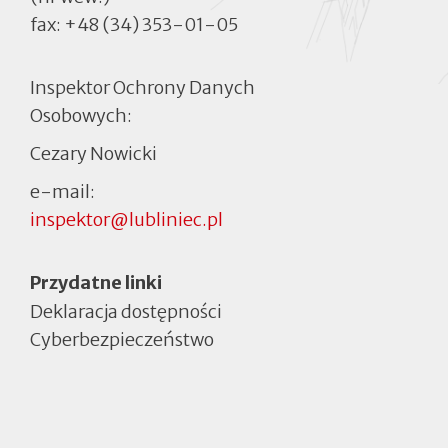
fax:
+48 (34) 353-01-05
Inspektor Ochrony Danych
Osobowych:
Cezary Nowicki
e-mail:
inspektor@lubliniec.pl
Menu
Przydatne linki
Deklaracja dostępności
Cyberbezpieczeństwo
Otworzy
się
w
nowej