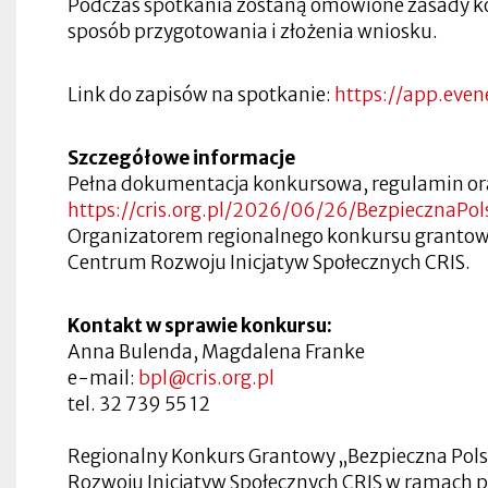
Podczas spotkania zostaną omówione zasady ko
w
w
zakładce
się
nowej
nowej
Otworzy
nowej
nowej
sposób przygotowania i złożenia wniosku.
w
zakładce
zakładce
się
Otworzy
zakładce
zakładce
nowej
Otworzy
w
się
zakładce
się
nowej
w
Otworzy
w
zakładce
nowej
Otworzy
Link do zapisów na spotkanie:
https://app.eve
się
nowej
Otworzy
zakładce
się
w
zakładce
się
w
nowej
Otworzy
w
Otworzy
nowej
zakładce
się
nowej
się
zakładce
Szczegółowe informacje
w
zakładce
w
nowej
Otworzy
nowej
Pełna dokumentacja konkursowa, regulamin ora
zakładce
się
zakładce
https://cris.org.pl/2026/06/26/BezpiecznaPol
w
nowej
Organizatorem regionalnego konkursu grantowe
zakładce
Centrum Rozwoju Inicjatyw Społecznych CRIS.
Kontakt w sprawie konkursu:
Anna Bulenda, Magdalena Franke
e-mail:
bpl@cris.org.pl
tel. 32 739 55 12
Regionalny Konkurs Grantowy „Bezpieczna Polsk
Rozwoju Inicjatyw Społecznych CRIS w ramach p