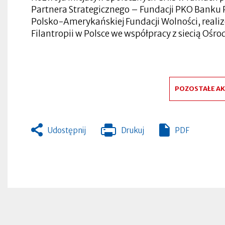
Partnera Strategicznego – Fundacji PKO Banku P
Polsko-Amerykańskiej Fundacji Wolności, rea
Filantropii w Polsce we współpracy z siecią Ośro
POZOSTAŁE A
Udostępnij
Drukuj
PDF
Otworzy
się
w
nowej
zakładce