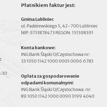
Płatnikiem faktur jest:
Gmina Lubliniec
ul. Paderewskiego 5, 42-700 Lubliniec
NIP: 5751878473 REGON: 151398391
Konta bankowe:
ING Bank Śląski O/Częstochowa nr:
:
33 1050 1142 1000 0005 0096 6783
5:30
Opłata za gospodarowanie
odpadami komunalnymi:
ING Bank Śląski O/Częstochowa: nr:
89 1050 1142 1000 0090 3199 4040