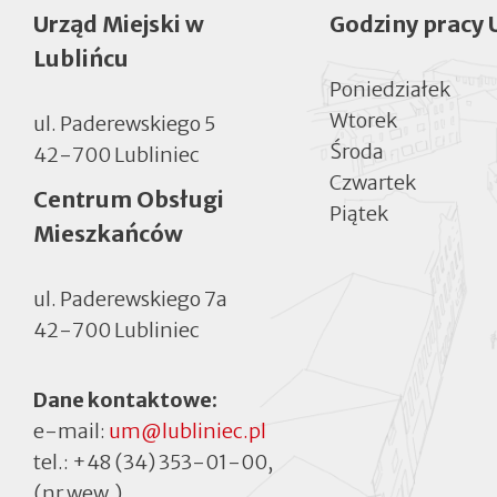
Urząd Miejski w
Godziny pracy 
Lublińcu
Poniedziałek
Wtorek
ul. Paderewskiego 5
Środa
42-700 Lubliniec
Czwartek
Centrum Obsługi
Piątek
Mieszkańców
ul. Paderewskiego 7a
42-700 Lubliniec
Dane kontaktowe:
e-mail:
um@lubliniec.pl
tel.:
+48 (34) 353-01-00
,
(nr wew.)