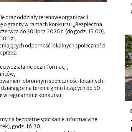
e oraz oddziały terenowe organizacji
ę o granty w ramach konkursu „Bezpieczna
zerwca do 30 lipca 2026 r. (do godz. 15:00).
000 zł.
cniających odporność lokalnych społeczności
poprzez:
,
eciwdziałanie dezinformacji,
ańców,
towaniem obronnym społeczności lokalnych.
działające na terenie gmin liczących do 50
ne w regulaminie konkursu.
amy na bezpłatne spotkanie informacyjne
rtek), godz. 16:30.