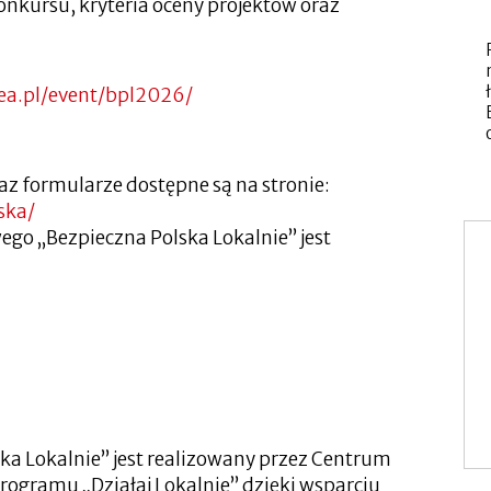
nkursu, kryteria oceny projektów oraz
nea.pl/event/bpl2026/
z formularze dostępne są na stronie:
ska/
go „Bezpieczna Polska Lokalnie” jest
a Lokalnie” jest realizowany przez Centrum
rogramu „Działaj Lokalnie” dzięki wsparciu