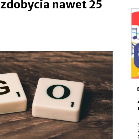
 zdobycia nawet 25
się
w
nowej
zakładce