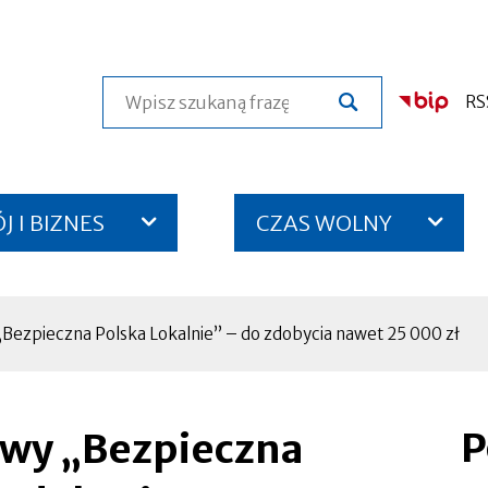
Szukaj
RS
 I BIZNES
CZAS WOLNY
Bezpieczna Polska Lokalnie” – do zdobycia nawet 25 000 zł
P
owy „Bezpieczna
Otworzy