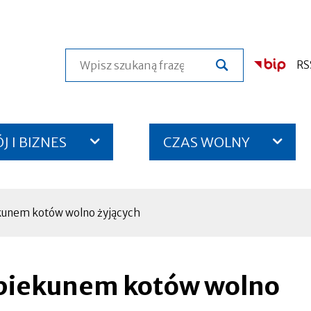
Szukaj
RS
 I BIZNES
CZAS WOLNY
kunem kotów wolno żyjących
piekunem kotów wolno
Otworzy