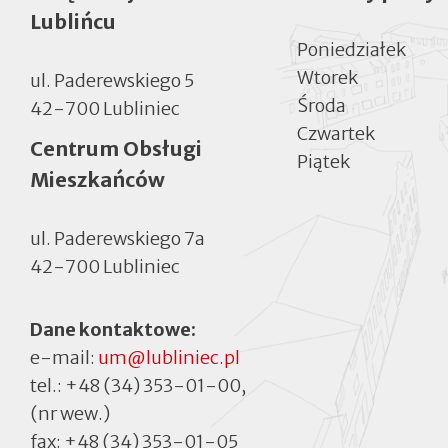
Lublińcu
Poniedziałek
Wtorek
ul. Paderewskiego 5
Środa
42-700 Lubliniec
Czwartek
Centrum Obsługi
Piątek
Mieszkańców
ul. Paderewskiego 7a
42-700 Lubliniec
Dane kontaktowe:
e-mail:
um@lubliniec.pl
tel.:
+48 (34) 353-01-00
,
(nr wew.)
fax:
+48 (34) 353-01-05