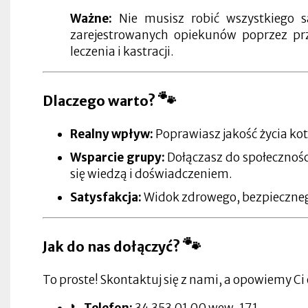
w
w
zakładce
się
nowej
nowej
Otworzy
nowej
nowej
Ważne:
Nie musisz robić wszystkiego 
w
zakładce
zakładce
się
Otworzy
zakładce
zakładce
nowej
Otworzy
w
się
zarejestrowanych opiekunów poprzez p
zakładce
się
nowej
w
leczenia i kastracji.
Otworzy
w
zakładce
nowej
Otworzy
się
nowej
Otworzy
zakładce
się
w
zakładce
się
w
nowej
Otworzy
w
Otworzy
nowej
zakładce
się
nowej
się
zakładce
🐾
Dlaczego warto?
w
zakładce
w
nowej
Otworzy
nowej
zakładce
się
zakładce
Realny wpływ:
Poprawiasz jakość życia ko
w
nowej
zakładce
Wsparcie grupy:
Dołączasz do społecznośc
się wiedzą i doświadczeniem.
Satysfakcja:
Widok zdrowego, bezpiecznego
🐾
Jak do nas dołączyć?
To proste! Skontaktuj się z nami, a opowiemy C
📞
Telefon:
34 353 01 00 wew. 171