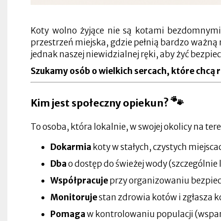
się
w
nowej
Otworzy
zakładce
się
Koty wolno żyjące nie są kotami bezdomnymi
w
przestrzeń miejska, gdzie pełnią bardzo ważną r
nowej
zakładce
jednak naszej niewidzialnej ręki, aby żyć bezpie
Szukamy osób o wielkich sercach, które chcą 
Otworzy
Otworzy
się
🐾
się
Kim jest społeczny opiekun?
w
w
Otworzy
nowej
Otworzy
nowej
się
zakładce
Otworzy
się
zakładce
w
się
w
To osoba, która lokalnie, w swojej okolicy na ter
Otworzy
nowej
w
nowej
się
zakładce
Otworzy
nowej
zakładce
Otworzy
Dokarmia
koty w stałych, czystych miejsca
w
się
zakładce
się
nowej
Otworzy
w
w
zakładce
się
nowej
Otworzy
Dba
o dostęp do świeżej wody (szczególnie 
nowej
w
zakładce
się
zakładce
nowej
Otworzy
w
Współpracuje
przy organizowaniu bezpiec
zakładce
się
nowej
w
zakładce
Monitoruje
stan zdrowia kotów i zgłasza k
nowej
Otworzy
zakładce
się
Otworzy
Otworzy
Otworzy
Otworzy
w
się
się
Pomaga
w kontrolowaniu populacji (wsparcie
się
się
nowej
Otworzy
w
w