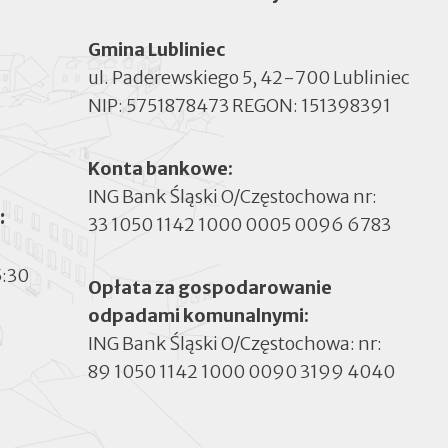
Gmina Lubliniec
ul. Paderewskiego 5, 42-700 Lubliniec
NIP: 5751878473 REGON: 151398391
Konta bankowe:
ING Bank Śląski O/Częstochowa nr:
:
33 1050 1142 1000 0005 0096 6783
5:30
Opłata za gospodarowanie
odpadami komunalnymi:
ING Bank Śląski O/Częstochowa: nr:
89 1050 1142 1000 0090 3199 4040