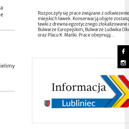
ra
Rozpoczęły się prace związane z odświeżen
ie
miejskich ławek. Konserwacją objęte zostan
ławki z drewna egzotycznego zlokalizowane 
Bulwarze Europejskim, Bulwarze Ludwika Ok
oraz Placu K. Mańki. Prace obejmują…
So
Lu
Ot
na
się
m
Fa
w
ielimy
Lu
Ot
no
na
się
za
In
w
no
za