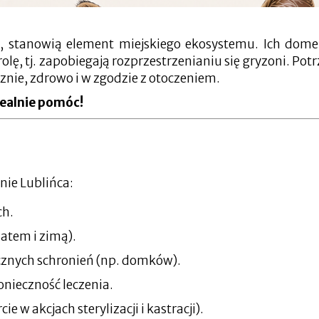
, stanowią element miejskiego ekosystemu. Ich dome
olę, tj. zapobiegają rozprzestrzenianiu się gryzoni. Pot
cznie, zdrowo i w zgodzie z otoczeniem.
realnie pomóc!
enie Lublińca:
ch.
latem i zimą).
znych schronień (np. domków).
onieczność leczenia.
 w akcjach sterylizacji i kastracji).