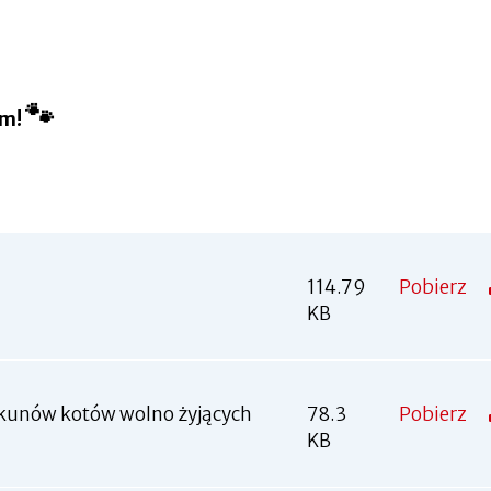
🐾
em!
114.79
Pobierz
KB
iekunów kotów wolno żyjących
78.3
Pobierz
KB