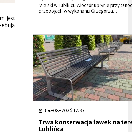
Miejski w Lublińcu Wieczór upłynie przy tan
przebojach w wykonaniu Grzegorza…
m jest
rzebują
04-08-2026 12:37
Trwa konserwacja ławek na ter
Lublińca