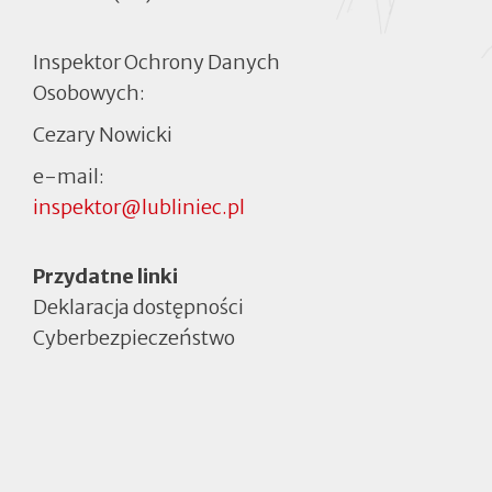
Inspektor Ochrony Danych
Osobowych:
Cezary Nowicki
e-mail:
inspektor@lubliniec.pl
Menu
Przydatne linki
Deklaracja dostępności
Cyberbezpieczeństwo
Otworzy
się
w
nowej
zakładce