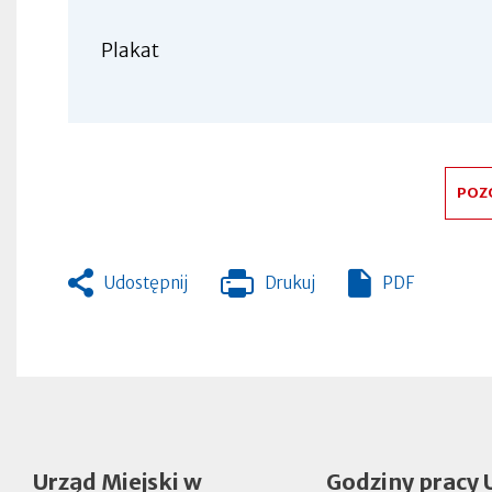
Plakat
POZ
Udostępnij
Drukuj
PDF
Otworzy
się
w
nowej
zakładce
Urząd Miejski w
Godziny pracy 