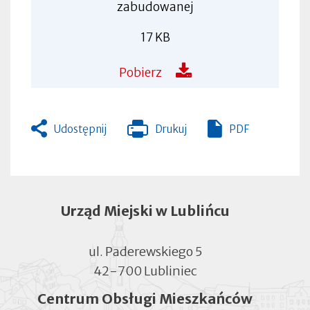
zabudowanej
17 KB
Pobierz
Udostępnij
Drukuj
PDF
Otworzy
się
w
nowej
zakładce
Urząd Miejski w Lublińcu
ul. Paderewskiego 5
42-700 Lubliniec
Centrum Obsługi Mieszkańców