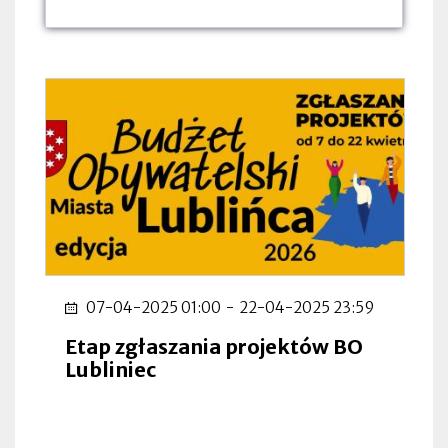
dnia:
dnia:
dnia:
07-04-2025 01:00
-
22-04-2025 23:59
Etap zgłaszania projektów BO
Lubliniec