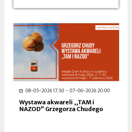
dnia:
dnia:
dnia:
08-05-2026 17:30
-
07-06-2026 20:00
Wystawa akwareli ,,TAM i
NAZOD” Grzegorza Chudego