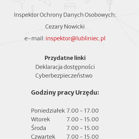
Inspektor Ochrony Danych Osobowych:
Cezary Nowicki
e-mail:
inspektor@lubliniec.pl
Menu
Przydatne linki
Deklaracja dostępności
Cyberbezpieczeństwo
Otworzy
się
Godziny pracy Urzędu:
w
nowej
zakładce
Poniedziałek
7.00 - 17.00
Wtorek
7.00 - 15.00
Środa
7.00 - 15.00
Czwartek
7.00 - 15.00