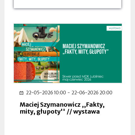
dnia:
dnia:
dnia:
22-05-2026 10:00
-
22-06-2026 20:00
Maciej Szymanowicz ,,Fakty,
mity, głupoty'' // wystawa