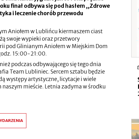
 roku finał odbywa się pod hasłem ,,Zdrowe
styka i leczenie chorób przewodu
nym Aniołem w Lublińcu kiermaszem ciast
żą swoje wypieki oraz przetwory
erii pod Glinianym Aniołem w Miejskim Dom
 godz. 15:00-21:00.
nież podczas odbywającego się tego dnia
fia Team Lubliniec. Sercem sztabu będzie
 występy artystyczne, licytacje i wiele
ym naszym mieście. Letnia zadyma w środku
YDARZENIA