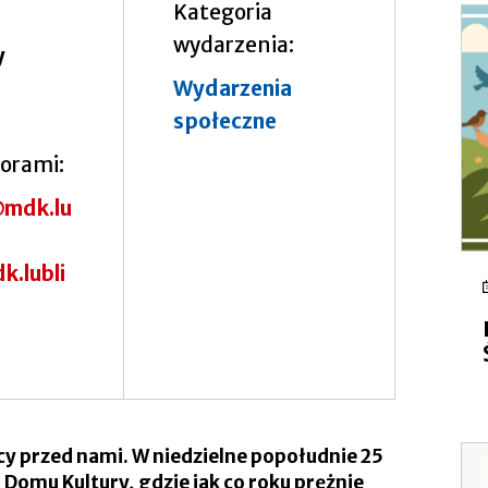
Kategoria
wydarzenia
y
Wydarzenia
społeczne
torami
mdk.lu
k.lubli
ocy przed nami. W niedzielne popołudnie 25
Domu Kultury, gdzie jak co roku prężnie