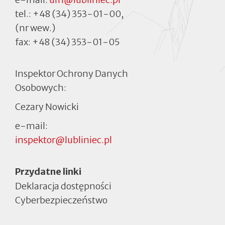
tel.:
+48 (34) 353-01-00
,
(nr wew.)
fax:
+48 (34) 353-01-05
Inspektor Ochrony Danych
Osobowych:
Cezary Nowicki
e-mail:
inspektor@lubliniec.pl
Menu
Przydatne linki
Deklaracja dostępności
Cyberbezpieczeństwo
Otworzy
się