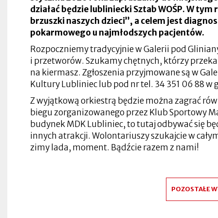
w
w
zakładce
się
nowej
nowej
Otworzy
działać będzie lubliniecki Sztab WOŚP. W tym
nowej
nowej
w
zakładce
zakładce
się
Otworzy
zakładce
zakładce
brzuszki naszych dzieci’’, a celem jest diagno
nowej
Otworzy
w
się
zakładce
się
nowej
w
pokarmowego u najmłodszych pacjentów.
Otworzy
w
zakładce
nowej
Otworzy
się
nowej
Otworzy
zakładce
się
Rozpoczniemy tradycyjnie w Galerii pod Glinia
w
zakładce
się
w
nowej
Otworzy
w
Otworzy
nowej
i przetworów. Szukamy chętnych, którzy przeka
zakładce
się
nowej
się
zakładce
na kiermasz. Zgłoszenia przyjmowane są w Gal
w
zakładce
w
nowej
Otworzy
nowej
Kultury Lubliniec lub pod nr tel. 34 351 06 88 w
zakładce
się
zakładce
w
Z wyjątkową orkiestrą będzie można zagrać rów
nowej
zakładce
biegu zorganizowanego przez Klub Sportowy Ma
budynek MDK Lubliniec, to tutaj odbywać się będą
innych atrakcji. Wolontariuszy szukajcie w cał
zimy lada, moment. Bądźcie razem z nami!
POZOSTAŁE W