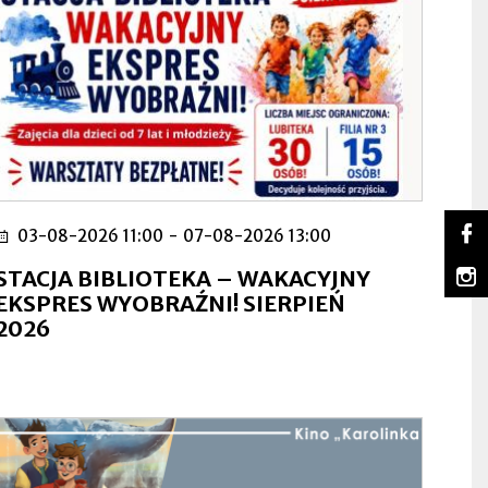
So
03-08-2026 11:00
-
07-08-2026 13:00
Lu
Ot
na
się
m
STACJA BIBLIOTEKA – WAKACYJNY
Fa
w
Lu
Ot
EKSPRES WYOBRAŹNI! SIERPIEŃ
no
na
się
2026
za
In
w
no
za