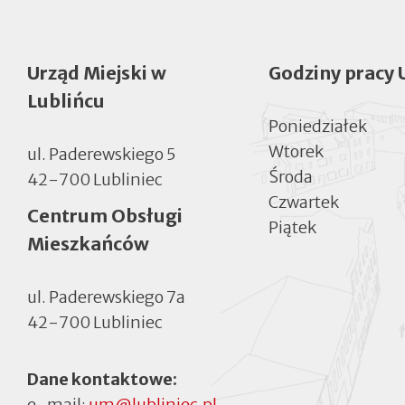
Urząd Miejski w
Godziny pracy 
Lublińcu
Poniedziałek
Wtorek
ul. Paderewskiego 5
Środa
42-700 Lubliniec
Czwartek
Centrum Obsługi
Piątek
Mieszkańców
ul. Paderewskiego 7a
42-700 Lubliniec
Dane kontaktowe:
e-mail:
um@lubliniec.pl