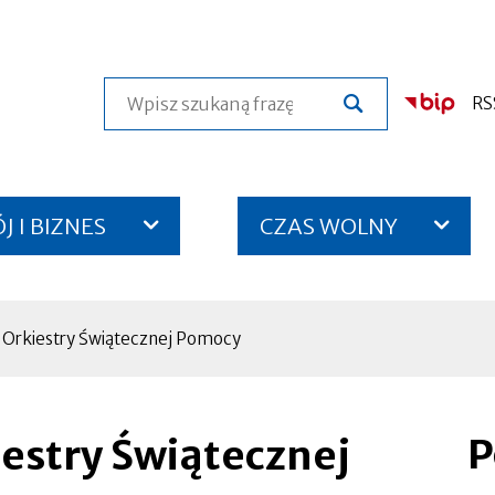
Szukaj
RS
 I BIZNES
CZAS WOLNY
ej Orkiestry Świątecznej Pomocy
P
kiestry Świątecznej
Otworzy