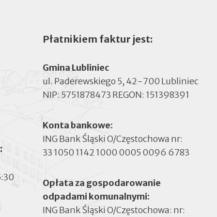
Płatnikiem faktur jest:
Gmina Lubliniec
ul. Paderewskiego 5, 42-700 Lubliniec
NIP: 5751878473 REGON: 151398391
Konta bankowe:
ING Bank Śląski O/Częstochowa nr:
:
33 1050 1142 1000 0005 0096 6783
5:30
Opłata za gospodarowanie
odpadami komunalnymi:
ING Bank Śląski O/Częstochowa: nr: