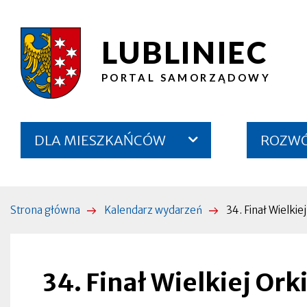
Przejdź
Przejdź
Przejdź
Przejdź
do
do
do
do
LUBLINIEC
34.
treści
menu
wyszukiwarki
stopki
głównego
Finał
PORTAL SAMORZĄDOWY
Wielkiej
Orkiestry
Menu
DLA MIESZKAŃCÓW
ROZWÓJ
Świątecznej
serwisu
Pomocy
|
Strona główna
Kalendarz wydarzeń
34. Finał Wielki
Ścieżka
Lubliniec
nawigacyjna
Otworzy
się
w
nowej
34. Finał Wielkiej Or
zakładce