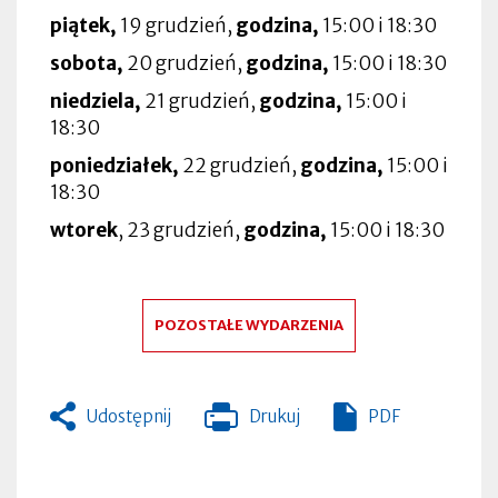
piątek,
19 grudzień,
godzina,
15:00 i 18:30
sobota,
20 grudzień,
godzina,
15:00 i 18:30
niedziela,
21 grudzień,
godzina,
15:00 i
18:30
poniedziałek,
22 grudzień,
godzina,
15:00 i
18:30
wtorek
, 23 grudzień,
godzina,
15:00 i 18:30
POZOSTAŁE WYDARZENIA
Udostępnij
Drukuj
PDF
Otworzy
się
w
nowej