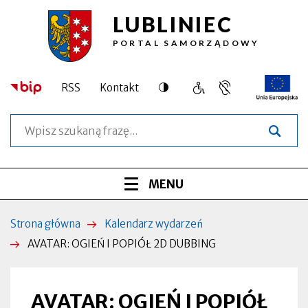
LUBLINIEC
Przejdź
Przejdź
Przejdź
Przejdź
AVATAR:
do
do
do
do
PORTAL SAMORZĄDOWY
treści
menu
wyszukiwarki
stopki
OGIEŃ
głównego
I
Dostępność
RSS
Kontakt
Język
Obsługa
Otworzy
POPIÓŁ
migowy,
osób
się
Szukaj
informacja
o
w
2D
dla
szczególnych
nowej
osób
potrzebach
zakładce
DUBBING
niesłyszących
Menu
ROZWIŃ
MENU
|
serwisu
Lubliniec
Strona główna
Kalendarz wydarzeń
Ścieżka
AVATAR: OGIEŃ I POPIÓŁ 2D DUBBING
nawigacyjna
AVATAR: OGIEŃ I POPIÓŁ