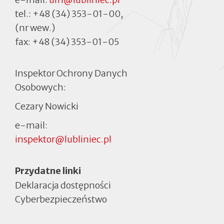
tel.:
+48 (34) 353-01-00
,
(nr wew.)
fax:
+48 (34) 353-01-05
Inspektor Ochrony Danych
Osobowych:
Cezary Nowicki
e-mail:
inspektor@lubliniec.pl
Menu
Przydatne linki
Deklaracja dostępności
Cyberbezpieczeństwo
Otworzy
się