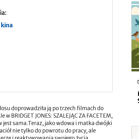
a
ia
 kina
osu doprowadziła ją po trzech filmach do
 Ale w BRIDGET JONES: SZALEJĄC ZA FACETEM,
w jest sama.Teraz, jako wdowa i matka dwójki
aciół nie tylko do powrotu do pracy, ale
erze i reaktywowania swojego życia