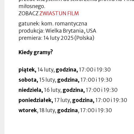
w
w
zakładce
się
nowej
nowej
Otworzy
miłosnego.
nowej
nowej
w
zakładce
zakładce
się
Otworzy
zakładce
zakładce
ZOBACZ
ZWIASTUN FILM
nowej
Otworzy
w
się
zakładce
się
nowej
w
Otworzy
w
zakładce
nowej
Otworzy
gatunek: kom. romantyczna
się
nowej
Otworzy
zakładce
się
produkcja: Wielka Brytania, USA
w
zakładce
się
w
nowej
Otworzy
w
Otworzy
nowej
premiera: 14 luty 2025 (Polska)
zakładce
się
nowej
się
zakładce
w
zakładce
w
nowej
Otworzy
nowej
Kiedy gramy?
zakładce
się
zakładce
w
nowej
zakładce
piątek,
14 luty,
godzina,
17:00 i 19:30
sobota,
15 luty,
godzina,
17:00 i 19:30
niedziela,
16 luty,
godzina,
17:00 i 19:30
poniedziałek,
17 luty,
godzina,
17:00 i 19:30
wtorek
, 18 luty,
godzina
, 17:00 i 19:30