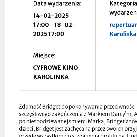
Data wydarzenia
Kategori
się
w
wydarzen
nowej
Otworzy
14-02-2025
zakładce
się
w
17:00
-
18-02-
repertuar
nowej
zakładce
2025 17:00
Karolinka
Otworzy
Miejsce
Otworzy
się
się
w
w
CYFROWE KINO
Otworzy
nowej
Otworzy
nowej
się
zakładce
Otworzy
się
zakładce
KAROLINKA
w
się
w
Otworzy
nowej
w
nowej
się
zakładce
Otworzy
nowej
zakładce
Otworzy
w
się
zakładce
się
nowej
Otworzy
w
w
zakładce
się
nowej
Otworzy
nowej
w
zakładce
się
Zdolność Bridget do pokonywania przeciwności l
zakładce
nowej
Otworzy
w
szczęśliwego zakończenia z Markiem Darcy’m.
zakładce
się
nowej
w
zakładce
po niespodziewanej śmierci Marka, Bridget znó
nowej
Otworzy
zakładce
się
Otworzy
Otworzy
dzieci, Bridget jest zachęcana przez swoich przyj
Otworzy
Otworzy
w
się
się
się
się
przede wszystkim do stworzenia profilu na Tind
nowej
Otworzy
w
w