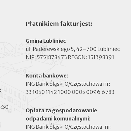
Płatnikiem faktur jest:
Gmina Lubliniec
ul. Paderewskiego 5, 42-700 Lubliniec
NIP: 5751878473 REGON: 151398391
Konta bankowe:
ING Bank Śląski O/Częstochowa nr:
:
33 1050 1142 1000 0005 0096 6783
5:30
Opłata za gospodarowanie
odpadami komunalnymi:
ING Bank Śląski O/Częstochowa: nr: