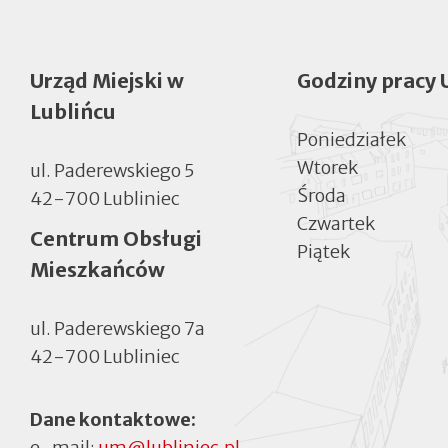
Urząd Miejski w
Godziny pracy 
Lublińcu
Poniedziałek
Wtorek
ul. Paderewskiego 5
Środa
42-700 Lubliniec
Czwartek
Centrum Obsługi
Piątek
Mieszkańców
ul. Paderewskiego 7a
42-700 Lubliniec
Dane kontaktowe:
e-mail:
um@lubliniec.pl