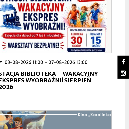
So
03-08-2026 11:00
-
07-08-2026 13:00
Lu
Ot
na
się
m
STACJA BIBLIOTEKA – WAKACYJNY
Fa
w
Lu
Ot
EKSPRES WYOBRAŹNI! SIERPIEŃ
no
na
się
2026
za
In
w
no
za