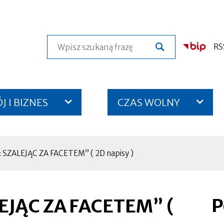
Szukaj
RS
 I BIZNES
CZAS WOLNY
SZALEJĄC ZA FACETEM” ( 2D napisy )
P
EJĄC ZA FACETEM” (
Otworzy