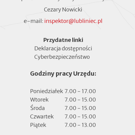
Cezary Nowicki
e-mail:
inspektor@lubliniec.pl
Menu
Przydatne linki
Deklaracja dostępności
Cyberbezpieczeństwo
Otworzy
się
Godziny pracy Urzędu:
w
nowej
zakładce
Poniedziałek
7.00 - 17.00
Wtorek
7.00 - 15.00
Środa
7.00 - 15.00
Czwartek
7.00 - 15.00
Piątek
7.00 - 13.00