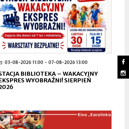
So
03-08-2026 11:00
-
07-08-2026 13:00
Lu
Ot
na
się
m
STACJA BIBLIOTEKA – WAKACYJNY
Fa
w
Lu
Ot
EKSPRES WYOBRAŹNI! SIERPIEŃ
no
na
się
2026
za
In
w
no
za