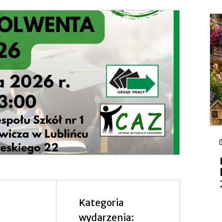
się
w
nowej
zakładce
Kategoria
wydarzenia