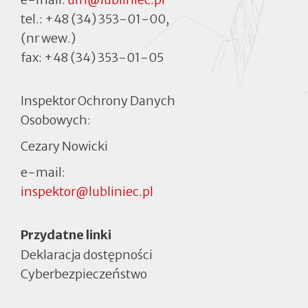
tel.:
+48 (34) 353-01-00
,
(nr wew.)
fax:
+48 (34) 353-01-05
Inspektor Ochrony Danych
Osobowych:
Cezary Nowicki
e-mail:
inspektor@lubliniec.pl
Menu
Przydatne linki
Deklaracja dostępności
Cyberbezpieczeństwo
Otworzy
się