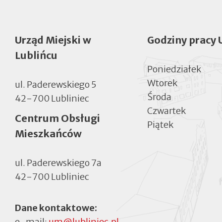
Urząd Miejski w
Godziny pracy 
Lublińcu
Poniedziałek
Wtorek
ul. Paderewskiego 5
Środa
42-700 Lubliniec
Czwartek
Centrum Obsługi
Piątek
Mieszkańców
ul. Paderewskiego 7a
42-700 Lubliniec
Dane kontaktowe:
e-mail:
um@lubliniec.pl