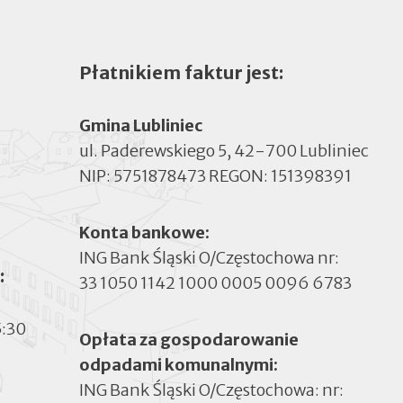
Płatnikiem faktur jest:
Gmina Lubliniec
ul. Paderewskiego 5, 42-700 Lubliniec
NIP: 5751878473 REGON: 151398391
Konta bankowe:
ING Bank Śląski O/Częstochowa nr:
:
33 1050 1142 1000 0005 0096 6783
5:30
Opłata za gospodarowanie
odpadami komunalnymi:
ING Bank Śląski O/Częstochowa: nr: