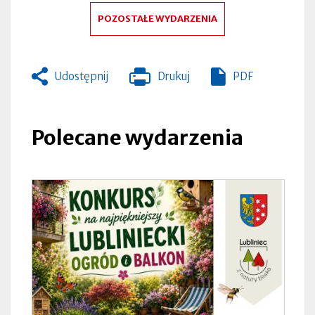
POZOSTAŁE WYDARZENIA
Udostępnij
Drukuj
PDF
Otworzy
się
w
nowej
Polecane wydarzenia
zakładce