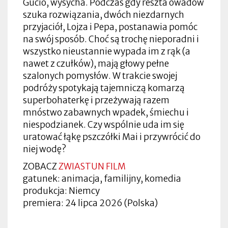
Gucio, wysycha. Podczas gdy reszta owadów
szuka rozwiązania, dwóch niezdarnych
przyjaciół, Lojza i Pepa, postanawia pomóc
na swój sposób. Choć są trochę nieporadni i
wszystko nieustannie wypada im z rąk (a
nawet z czułków), mają głowy pełne
szalonych pomysłów. W trakcie swojej
podróży spotykają tajemniczą komarzą
superbohaterkę i przeżywają razem
mnóstwo zabawnych wpadek, śmiechu i
niespodzianek. Czy wspólnie uda im się
uratować łąkę pszczółki Mai i przywrócić do
niej wodę?
ZOBACZ
ZWIASTUN FILM
gatunek: animacja, familijny, komedia
produkcja: Niemcy
premiera: 24 lipca 2026 (Polska)