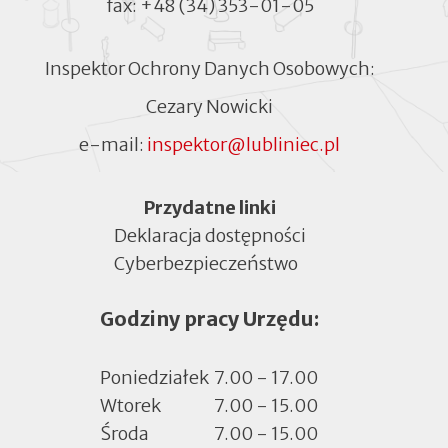
fax:
+48 (34) 353-01-05
Inspektor Ochrony Danych Osobowych:
Cezary Nowicki
e-mail:
inspektor@lubliniec.pl
Menu
Przydatne linki
Deklaracja dostępności
Cyberbezpieczeństwo
Otworzy
się
Godziny pracy Urzędu:
w
nowej
zakładce
Poniedziałek
7.00 - 17.00
Wtorek
7.00 - 15.00
Środa
7.00 - 15.00