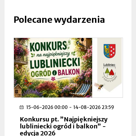
się
w
nowej
Polecane wydarzenia
zakładce
15-06-2026 00:00
-
14-08-2026 23:59
Konkursu pt. ”Najpiękniejszy
lubliniecki ogród i balkon” -
edycja 2026