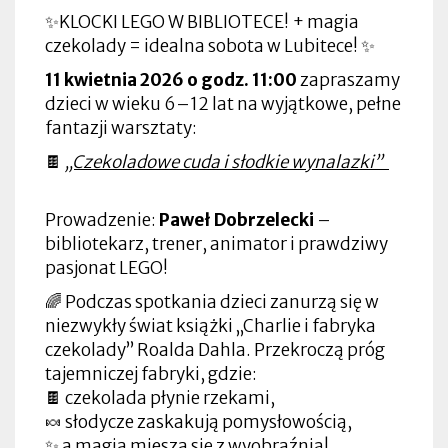
✨KLOCKI LEGO W BIBLIOTECE! + magia
czekolady = idealna sobota w Lubitece! ✨
11 kwietnia 2026 o godz. 11:00
zapraszamy
dzieci w wieku 6–12 lat na wyjątkowe, pełne
fantazji warsztaty:
🍫
„Czekoladowe cuda i słodkie wynalazki”
Prowadzenie:
Paweł Dobrzelecki
–
bibliotekarz, trener, animator i prawdziwy
pasjonat LEGO!
🌈 Podczas spotkania dzieci zanurzą się w
niezwykły świat książki „Charlie i fabryka
czekolady” Roalda Dahla. Przekroczą próg
tajemniczej fabryki, gdzie:
🍫 czekolada płynie rzekami,
🍬 słodycze zaskakują pomysłowością,
✨ a magia miesza się z wyobraźnią!