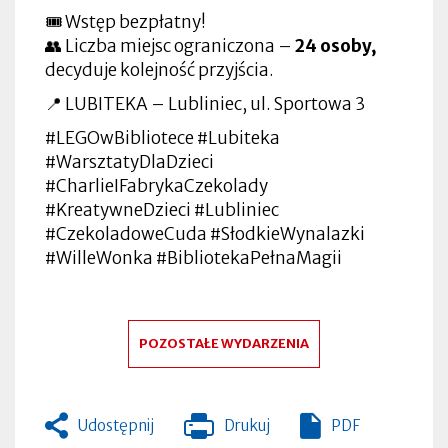
🎟 Wstęp bezpłatny!
👥 Liczba miejsc ograniczona –
24 osoby,
decyduje kolejność przyjścia.
📍 LUBITEKA – Lubliniec, ul. Sportowa 3
#LEGOwBibliotece #Lubiteka
#WarsztatyDlaDzieci
#CharlieIFabrykaCzekolady
#KreatywneDzieci #Lubliniec
#CzekoladoweCuda #SłodkieWynalazki
#WilleWonka #BibliotekaPełnaMagii
POZOSTAŁE WYDARZENIA
Udostępnij
Drukuj
PDF
Otworzy